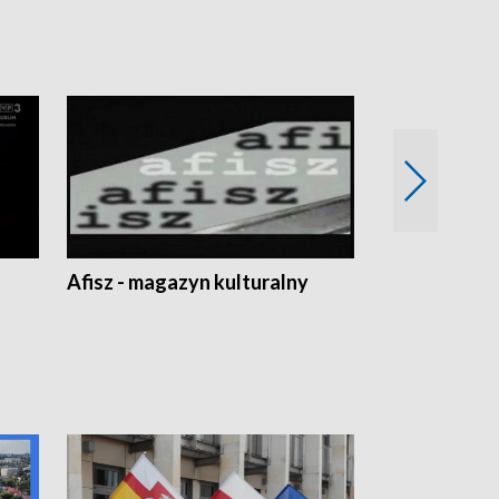
Afisz - magazyn kulturalny
Zobacz, co s