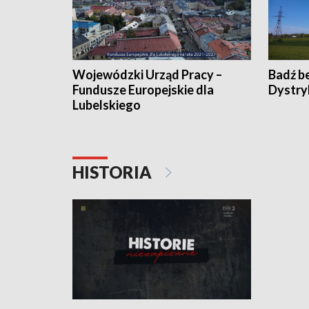
Wojewódzki Urząd Pracy –
Badź b
Fundusze Europejskie dla
Dystry
Lubelskiego
HISTORIA