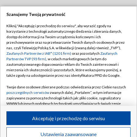
Szanujemy Twoją prywatność
Dołącz do nas:
Kliknij "Akceptuję i przechodzę do serwisu", aby wyrazić zgody na
korzystanie z technologii automatycznego śledzenia i zbierania danych,
TVP
dostęp do informacji na Twoim urządzeniu końcowym i ich
Abonament TVP
przechowywanie oraz na przetwarzanie Twoich danych osobowych przez
Regulamin TVP
nas, czyli Telewizję Polską S.A. w likwidacji (zwaną dalej również „TVP”),
Emisja w TVP
Polityka prywatności
Zaufanych Partnerów z IAB* (1201 firm)
oraz pozostałych
Zaufanych
Partnerów TVP (93 firm)
, w celach marketingowych (w tym do
Centrum informacji TVP
Moje zgody
zautomatyzowanego dopasowania reklam do Twoich zainteresowań i
mierzenia ich skuteczności) i pozostałych, które wskazujemy poniżej, a
Naziemna Telewizja Cyfrowa
Pomoc
także zgody na udostępnianie przez nas identyfikatora PPID do Google.
Sklep TVP
Biuro reklamy
Twoje dane osobowe zbierane podczas odwiedzania przez Ciebie naszych
Rada Programowa
Kontakt
poszczególnych serwisów
zwanych dalej „Portalem”, w tym informacje
zapisywane za pomocą technologii takich jak: pliki cookie, sygnalizatory
System NOS
WWW lub innych podobnych technologii umożliwiających świadczenie
dopasowanych i bezpiecznych usług, personalizację treści oraz reklam,
Informacje o nadawcy
Kanały
udostępnianie funkcji mediów społecznościowych oraz analizowanie
Akceptuję i przechodzę do serwisu
ruchu w Internecie.
Program dla prasy
©2026 Telewizja Polska S.A. w likwidacji
Biuro Reklamy
Twoje dane osobowe zbierane podczas odwiedzania przez Ciebie
Ustawienia zaawansowane