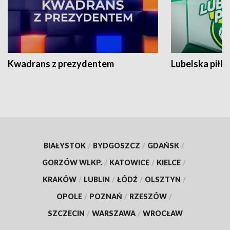
Kwadrans z prezydentem
Lubelska piłk
BIAŁYSTOK
/
BYDGOSZCZ
/
GDAŃSK
/
GORZÓW WLKP.
/
KATOWICE
/
KIELCE
/
KRAKÓW
/
LUBLIN
/
ŁÓDŹ
/
OLSZTYN
/
OPOLE
/
POZNAŃ
/
RZESZÓW
/
SZCZECIN
/
WARSZAWA
/
WROCŁAW