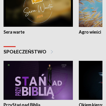
Sera warte
Agro wieści
SPOŁECZEŃSTWO
PrzyStań nad Biblią
Okiem kierow