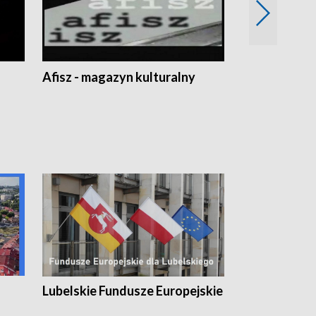
Afisz - magazyn kulturalny
Zobacz, co s
Lubelskie Fundusze Europejskie