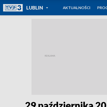
POWRÓT DO
LUBLIN
AKTUALNOŚCI
PRO
TVP REGIONY
29 października 20