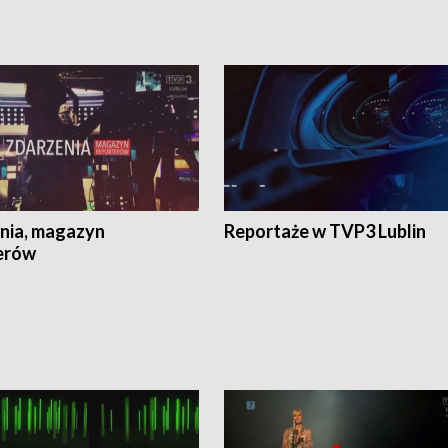
nia, magazyn
Reportaże w TVP3 Lublin
erów