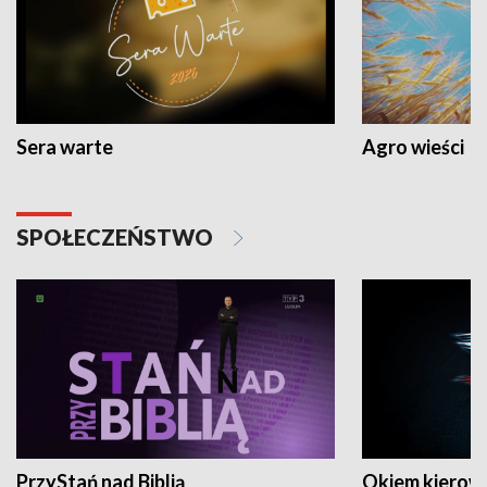
Sera warte
Agro wieści
SPOŁECZEŃSTWO
PrzyStań nad Biblią
Okiem kierow