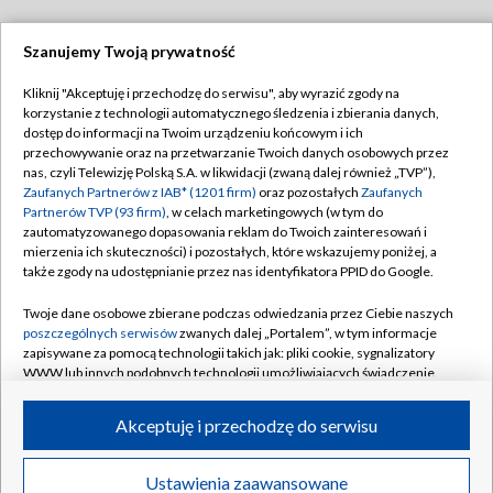
Szanujemy Twoją prywatność
Dołącz do nas:
Kliknij "Akceptuję i przechodzę do serwisu", aby wyrazić zgody na
korzystanie z technologii automatycznego śledzenia i zbierania danych,
TVP
dostęp do informacji na Twoim urządzeniu końcowym i ich
Abonament TVP
przechowywanie oraz na przetwarzanie Twoich danych osobowych przez
Regulamin TVP
nas, czyli Telewizję Polską S.A. w likwidacji (zwaną dalej również „TVP”),
Emisja w TVP
Polityka prywatności
Zaufanych Partnerów z IAB* (1201 firm)
oraz pozostałych
Zaufanych
Partnerów TVP (93 firm)
, w celach marketingowych (w tym do
Centrum informacji TVP
Moje zgody
zautomatyzowanego dopasowania reklam do Twoich zainteresowań i
mierzenia ich skuteczności) i pozostałych, które wskazujemy poniżej, a
Naziemna Telewizja Cyfrowa
Pomoc
także zgody na udostępnianie przez nas identyfikatora PPID do Google.
Sklep TVP
Biuro reklamy
Twoje dane osobowe zbierane podczas odwiedzania przez Ciebie naszych
Rada Programowa
Kontakt
poszczególnych serwisów
zwanych dalej „Portalem”, w tym informacje
zapisywane za pomocą technologii takich jak: pliki cookie, sygnalizatory
System NOS
WWW lub innych podobnych technologii umożliwiających świadczenie
dopasowanych i bezpiecznych usług, personalizację treści oraz reklam,
Informacje o nadawcy
Kanały
udostępnianie funkcji mediów społecznościowych oraz analizowanie
Akceptuję i przechodzę do serwisu
ruchu w Internecie.
Program dla prasy
©2026 Telewizja Polska S.A. w likwidacji
Biuro Reklamy
Twoje dane osobowe zbierane podczas odwiedzania przez Ciebie
Ustawienia zaawansowane