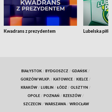
Kwadrans z prezydentem
Lubelska piłk
BIAŁYSTOK
/
BYDGOSZCZ
/
GDAŃSK
/
GORZÓW WLKP.
/
KATOWICE
/
KIELCE
/
KRAKÓW
/
LUBLIN
/
ŁÓDŹ
/
OLSZTYN
/
OPOLE
/
POZNAŃ
/
RZESZÓW
/
SZCZECIN
/
WARSZAWA
/
WROCŁAW