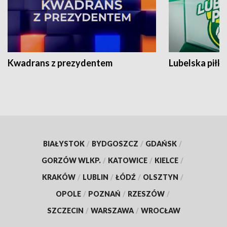
Kwadrans z prezydentem
Lubelska piłk
BIAŁYSTOK
/
BYDGOSZCZ
/
GDAŃSK
/
GORZÓW WLKP.
/
KATOWICE
/
KIELCE
/
KRAKÓW
/
LUBLIN
/
ŁÓDŹ
/
OLSZTYN
/
OPOLE
/
POZNAŃ
/
RZESZÓW
/
SZCZECIN
/
WARSZAWA
/
WROCŁAW