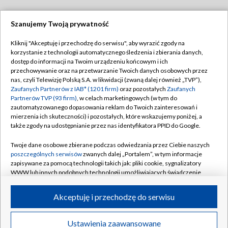
Szanujemy Twoją prywatność
Dołącz do nas:
Kliknij "Akceptuję i przechodzę do serwisu", aby wyrazić zgody na
korzystanie z technologii automatycznego śledzenia i zbierania danych,
TVP
dostęp do informacji na Twoim urządzeniu końcowym i ich
Abonament TVP
przechowywanie oraz na przetwarzanie Twoich danych osobowych przez
Regulamin TVP
nas, czyli Telewizję Polską S.A. w likwidacji (zwaną dalej również „TVP”),
Emisja w TVP
Polityka prywatności
Zaufanych Partnerów z IAB* (1201 firm)
oraz pozostałych
Zaufanych
Partnerów TVP (93 firm)
, w celach marketingowych (w tym do
Centrum informacji TVP
Moje zgody
zautomatyzowanego dopasowania reklam do Twoich zainteresowań i
mierzenia ich skuteczności) i pozostałych, które wskazujemy poniżej, a
Naziemna Telewizja Cyfrowa
Pomoc
także zgody na udostępnianie przez nas identyfikatora PPID do Google.
Sklep TVP
Biuro reklamy
Twoje dane osobowe zbierane podczas odwiedzania przez Ciebie naszych
Rada Programowa
Kontakt
poszczególnych serwisów
zwanych dalej „Portalem”, w tym informacje
zapisywane za pomocą technologii takich jak: pliki cookie, sygnalizatory
System NOS
WWW lub innych podobnych technologii umożliwiających świadczenie
dopasowanych i bezpiecznych usług, personalizację treści oraz reklam,
Informacje o nadawcy
Kanały
udostępnianie funkcji mediów społecznościowych oraz analizowanie
Akceptuję i przechodzę do serwisu
ruchu w Internecie.
Program dla prasy
©2026 Telewizja Polska S.A. w likwidacji
Biuro Reklamy
Twoje dane osobowe zbierane podczas odwiedzania przez Ciebie
Ustawienia zaawansowane