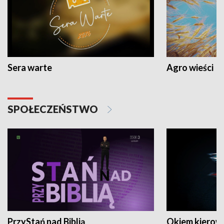
Sera warte
Agro wieści
SPOŁECZEŃSTWO
PrzyStań nad Biblią
Okiem kierow