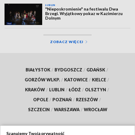
LUBLIN
"Nieposkromienie" na festiwalu Dwa
Brzegi. Wyjątkowy pokaz w Kazimierzu
Dolnym
ZOBACZ WIĘCEJ
BIAŁYSTOK
/
BYDGOSZCZ
/
GDAŃSK
/
GORZÓW WLKP.
/
KATOWICE
/
KIELCE
/
KRAKÓW
/
LUBLIN
/
ŁÓDŹ
/
OLSZTYN
/
OPOLE
/
POZNAŃ
/
RZESZÓW
/
SZCZECIN
/
WARSZAWA
/
WROCŁAW
Szanujemy Twoją prywatność