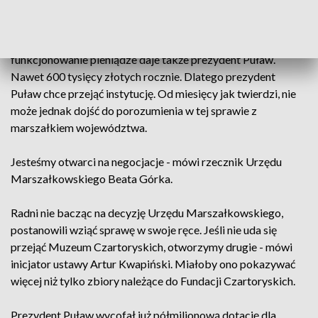
Izabella Czartoryska.
Muzeum podlega Urzędowi Marszałkowskiemu, ale na jego
funkcjonowanie pieniądze daje także prezydent Puław.
Nawet 600 tysięcy złotych rocznie. Dlatego prezydent
Puław chce przejąć instytucję. Od miesięcy jak twierdzi, nie
może jednak dojść do porozumienia w tej sprawie z
marszałkiem województwa.
Jesteśmy otwarci na negocjacje - mówi rzecznik Urzędu
Marszałkowskiego Beata Górka.
Radni nie bacząc na decyzję Urzędu Marszałkowskiego,
postanowili wziąć sprawę w swoje ręce. Jeśli nie uda się
przejąć Muzeum Czartoryskich, otworzymy drugie - mówi
inicjator ustawy Artur Kwapiński. Miałoby ono pokazywać
więcej niż tylko zbiory należące do Fundacji Czartoryskich.
Prezydent Puław wycofał już półmilionową dotację dla