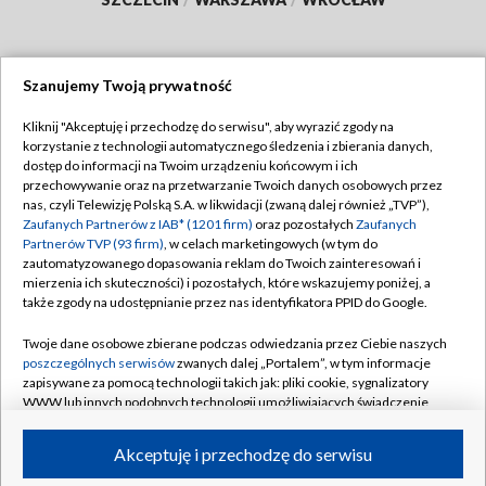
Szanujemy Twoją prywatność
Dołącz do nas:
Kliknij "Akceptuję i przechodzę do serwisu", aby wyrazić zgody na
korzystanie z technologii automatycznego śledzenia i zbierania danych,
TVP
dostęp do informacji na Twoim urządzeniu końcowym i ich
Abonament TVP
przechowywanie oraz na przetwarzanie Twoich danych osobowych przez
Regulamin TVP
nas, czyli Telewizję Polską S.A. w likwidacji (zwaną dalej również „TVP”),
Emisja w TVP
Polityka prywatności
Zaufanych Partnerów z IAB* (1201 firm)
oraz pozostałych
Zaufanych
Partnerów TVP (93 firm)
, w celach marketingowych (w tym do
Centrum informacji TVP
Moje zgody
zautomatyzowanego dopasowania reklam do Twoich zainteresowań i
mierzenia ich skuteczności) i pozostałych, które wskazujemy poniżej, a
Naziemna Telewizja Cyfrowa
Pomoc
także zgody na udostępnianie przez nas identyfikatora PPID do Google.
Sklep TVP
Biuro reklamy
Twoje dane osobowe zbierane podczas odwiedzania przez Ciebie naszych
Rada Programowa
Kontakt
poszczególnych serwisów
zwanych dalej „Portalem”, w tym informacje
zapisywane za pomocą technologii takich jak: pliki cookie, sygnalizatory
System NOS
WWW lub innych podobnych technologii umożliwiających świadczenie
dopasowanych i bezpiecznych usług, personalizację treści oraz reklam,
Informacje o nadawcy
Kanały
udostępnianie funkcji mediów społecznościowych oraz analizowanie
Akceptuję i przechodzę do serwisu
ruchu w Internecie.
Program dla prasy