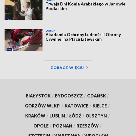
Trwają Dni Konia Arabskiego w Janowie
Podlaskim
LUBLIN
Akademia Ochrony Ludności i Obrony
Cywilnej na Placu Litewskim
ZOBACZ WIĘCEJ
BIAŁYSTOK
/
BYDGOSZCZ
/
GDAŃSK
/
GORZÓW WLKP.
/
KATOWICE
/
KIELCE
/
KRAKÓW
/
LUBLIN
/
ŁÓDŹ
/
OLSZTYN
/
OPOLE
/
POZNAŃ
/
RZESZÓW
/
SZCZECIN
/
WARSZAWA
/
WROCŁAW