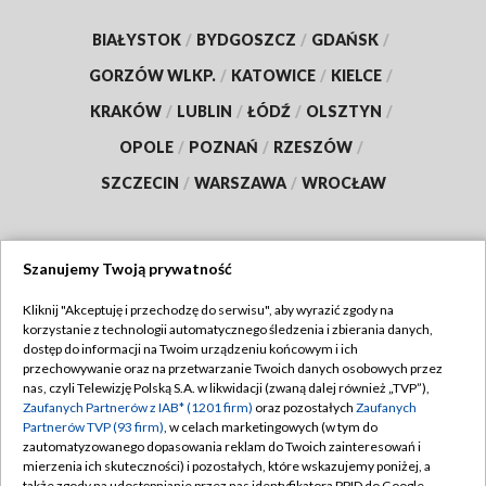
BIAŁYSTOK
/
BYDGOSZCZ
/
GDAŃSK
/
GORZÓW WLKP.
/
KATOWICE
/
KIELCE
/
KRAKÓW
/
LUBLIN
/
ŁÓDŹ
/
OLSZTYN
/
OPOLE
/
POZNAŃ
/
RZESZÓW
/
SZCZECIN
/
WARSZAWA
/
WROCŁAW
Szanujemy Twoją prywatność
Dołącz do nas:
Kliknij "Akceptuję i przechodzę do serwisu", aby wyrazić zgody na
korzystanie z technologii automatycznego śledzenia i zbierania danych,
TVP
dostęp do informacji na Twoim urządzeniu końcowym i ich
Abonament TVP
przechowywanie oraz na przetwarzanie Twoich danych osobowych przez
Regulamin TVP
nas, czyli Telewizję Polską S.A. w likwidacji (zwaną dalej również „TVP”),
Emisja w TVP
Polityka prywatności
Zaufanych Partnerów z IAB* (1201 firm)
oraz pozostałych
Zaufanych
Partnerów TVP (93 firm)
, w celach marketingowych (w tym do
Centrum informacji TVP
Moje zgody
zautomatyzowanego dopasowania reklam do Twoich zainteresowań i
mierzenia ich skuteczności) i pozostałych, które wskazujemy poniżej, a
Naziemna Telewizja Cyfrowa
Pomoc
także zgody na udostępnianie przez nas identyfikatora PPID do Google.