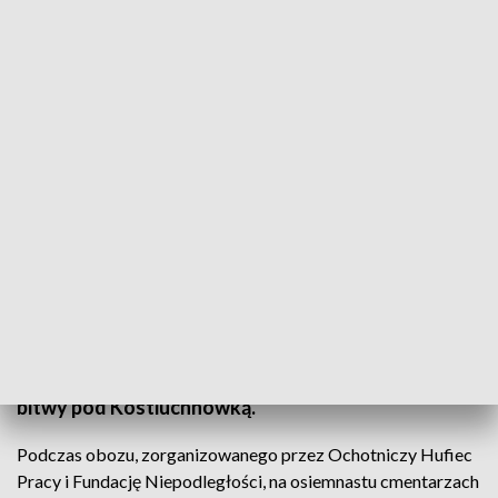
Wystawa o bitwie pod Kostiuchnówką
Po raz dziewiąty odwiedzili polskie cmentarze na
wschodzie. Dzięki nim wiele z nich w ogóle zaczęło
je przypominać, bo gdyby nie oni, nikt by nie
pamiętał o spoczywających na nich Polakach.
Młodzież z Ochotniczego Hufca Pracy przy
Łabędziej podsumowała kolejną swoją wyprawę i
otworzyła wystawę, poświęconą setnej rocznicy
bitwy pod Kostiuchnówką.
Podczas obozu, zorganizowanego przez Ochotniczy Hufiec
Pracy i Fundację Niepodległości, na osiemnastu cmentarzach