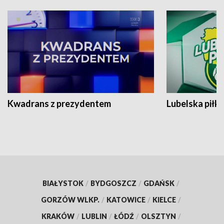
Kwadrans z prezydentem
Lubelska piłk
BIAŁYSTOK
/
BYDGOSZCZ
/
GDAŃSK
/
GORZÓW WLKP.
/
KATOWICE
/
KIELCE
/
KRAKÓW
/
LUBLIN
/
ŁÓDŹ
/
OLSZTYN
/