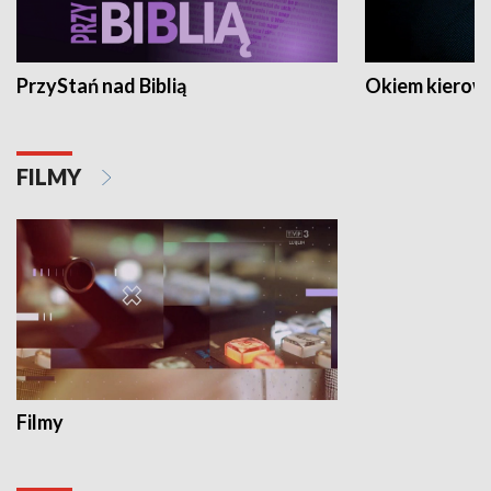
PrzyStań nad Biblią
Okiem kierow
FILMY
Filmy