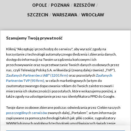
OPOLE
/
POZNAŃ
/
RZESZÓW
/
SZCZECIN
/
WARSZAWA
/
WROCŁAW
Szanujemy Twoją prywatność
Dołącz do nas:
Kliknij "Akceptuję i przechodzę do serwisu", aby wyrazić zgody na
korzystanie z technologii automatycznego śledzenia i zbierania danych,
TVP
dostęp do informacji na Twoim urządzeniu końcowym i ich
Abonament TVP
przechowywanie oraz na przetwarzanie Twoich danych osobowych przez
Regulamin TVP
nas, czyli Telewizję Polską S.A. w likwidacji (zwaną dalej również „TVP”),
Emisja w TVP
Polityka prywatności
Zaufanych Partnerów z IAB* (1201 firm)
oraz pozostałych
Zaufanych
Partnerów TVP (93 firm)
, w celach marketingowych (w tym do
Centrum informacji TVP
Moje zgody
zautomatyzowanego dopasowania reklam do Twoich zainteresowań i
mierzenia ich skuteczności) i pozostałych, które wskazujemy poniżej, a
Naziemna Telewizja Cyfrowa
Pomoc
także zgody na udostępnianie przez nas identyfikatora PPID do Google.
Sklep TVP
Biuro reklamy
Twoje dane osobowe zbierane podczas odwiedzania przez Ciebie naszych
Rada Programowa
Kontakt
poszczególnych serwisów
zwanych dalej „Portalem”, w tym informacje
zapisywane za pomocą technologii takich jak: pliki cookie, sygnalizatory
System NOS
WWW lub innych podobnych technologii umożliwiających świadczenie
dopasowanych i bezpiecznych usług, personalizację treści oraz reklam,
Informacje o nadawcy