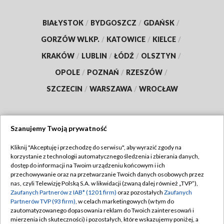
BIAŁYSTOK
/
BYDGOSZCZ
/
GDAŃSK
/
GORZÓW WLKP.
/
KATOWICE
/
KIELCE
/
KRAKÓW
/
LUBLIN
/
ŁÓDŹ
/
OLSZTYN
/
OPOLE
/
POZNAŃ
/
RZESZÓW
/
SZCZECIN
/
WARSZAWA
/
WROCŁAW
Szanujemy Twoją prywatność
Dołącz do nas:
Kliknij "Akceptuję i przechodzę do serwisu", aby wyrazić zgody na
korzystanie z technologii automatycznego śledzenia i zbierania danych,
TVP
dostęp do informacji na Twoim urządzeniu końcowym i ich
Abonament TVP
przechowywanie oraz na przetwarzanie Twoich danych osobowych przez
Regulamin TVP
nas, czyli Telewizję Polską S.A. w likwidacji (zwaną dalej również „TVP”),
Emisja w TVP
Polityka prywatności
Zaufanych Partnerów z IAB* (1201 firm)
oraz pozostałych
Zaufanych
Partnerów TVP (93 firm)
, w celach marketingowych (w tym do
Centrum informacji TVP
Moje zgody
zautomatyzowanego dopasowania reklam do Twoich zainteresowań i
mierzenia ich skuteczności) i pozostałych, które wskazujemy poniżej, a
Naziemna Telewizja Cyfrowa