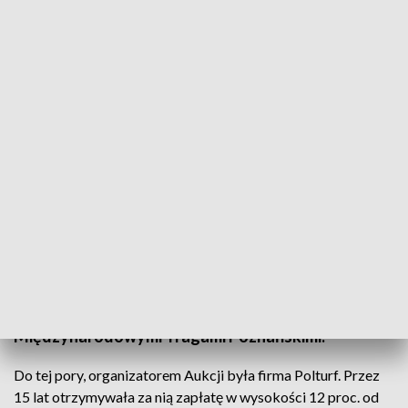
Stadniny zaoszczędziły na aukcji
Ponad 200 tys. zł zaoszczędziły państwowe
stadniny w Janowie Podlaskim, Michałowie i Białce
na organizacji tegorocznego Święta Konia
Arabskiego. Według prezesa janowskiej stadniny,
oszczędności wynikają z nowego modelu rozliczeń
z nowym współorganizatorem imprezy -
Międzynarodowymi Tragami Poznańskimi.
Do tej pory, organizatorem Aukcji była firma Polturf. Przez
15 lat otrzymywała za nią zapłatę w wysokości 12 proc. od