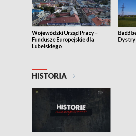
Wojewódzki Urząd Pracy –
Badź b
Fundusze Europejskie dla
Dystry
Lubelskiego
HISTORIA