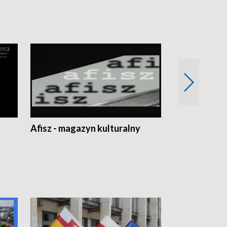
Afisz - magazyn kulturalny
Zobacz, co s