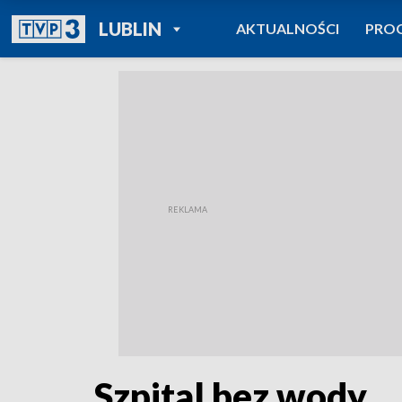
POWRÓT DO
LUBLIN
AKTUALNOŚCI
PRO
TVP REGIONY
Szpital bez wody