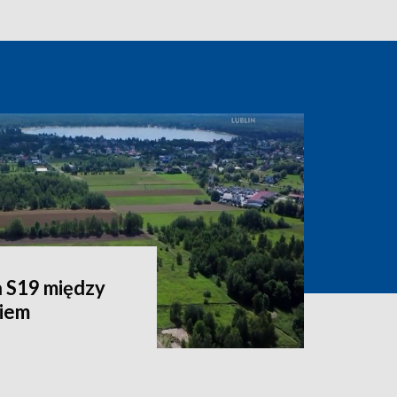
 S19 między
iem