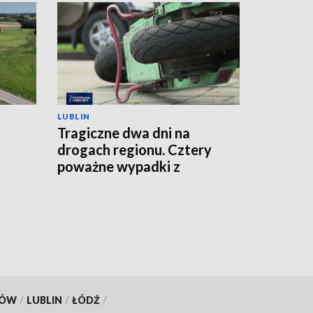
LUBLIN
Tragiczne dwa dni na
drogach regionu. Cztery
poważne wypadki z
udziałem jednośladów
KÓW
/
LUBLIN
/
ŁÓDŹ
/