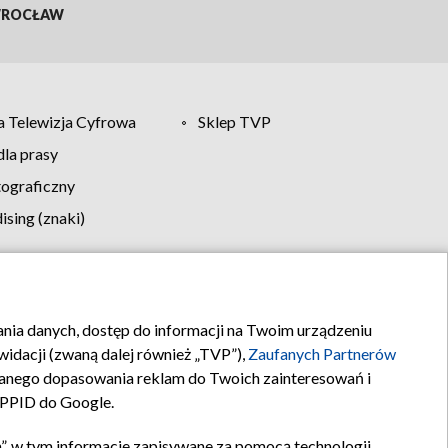
ROCŁAW
 Telewizja Cyfrowa
Sklep TVP
la prasy
tograficzny
sing (znaki)
klamy
Kontakt
rania danych, dostęp do informacji na Twoim urządzeniu
idacji (zwaną dalej również „TVP”),
Zaufanych Partnerów
anego dopasowania reklam do Twoich zainteresowań i
a PPID do Google.
”, w tym informacje zapisywane za pomocą technologii