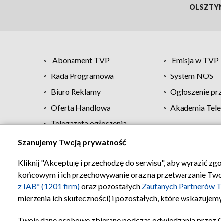
OLSZTY
Abonament TVP
Emisja w TVP
Rada Programowa
System NOS
Biuro Reklamy
Ogłoszenie pr
Oferta Handlowa
Akademia Tele
Telegazeta ogłoszenia
Szanujemy Twoją prywatność
Regulamin TVP
Kliknij "Akceptuję i przechodzę do serwisu", aby wyrazić zg
końcowym i ich przechowywanie oraz na przetwarzanie Twoich
z IAB* (1201 firm)
oraz pozostałych
Zaufanych Partnerów T
mierzenia ich skuteczności) i pozostałych, które wskazujemy
Twoje dane osobowe zbierane podczas odwiedzania przez 