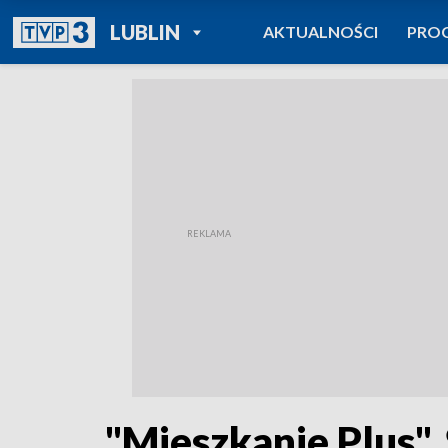
POWRÓT DO
LUBLIN
AKTUALNOŚCI
PRO
TVP REGIONY
"Mieszkanie Plus".