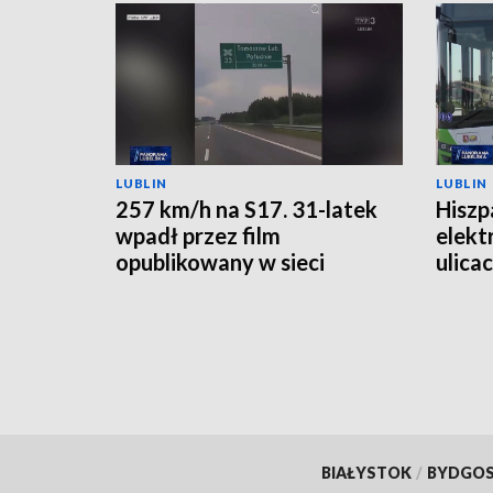
LUBLIN
LUBLIN
257 km/h na S17. 31-latek
Hiszp
wpadł przez film
elekt
opublikowany w sieci
ulica
BIAŁYSTOK
/
BYDGO