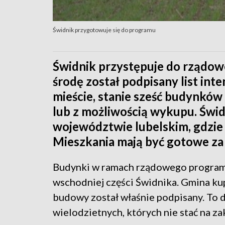
Świdnik przygotowuje się do programu
Świdnik przystępuje do rządow
środę został podpisany list int
mieście, stanie sześć budynków
lub z możliwością wykupu. Świ
województwie lubelskim, gdzie
Mieszkania mają być gotowe za 
Budynki w ramach rządowego programu
wschodniej części Świdnika. Gmina kupi
budowy został właśnie podpisany. To 
wielodzietnych, których nie stać na z