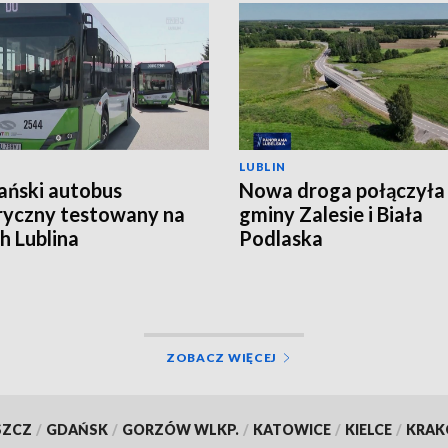
LUBLIN
ański autobus
Nowa droga połączyła
ryczny testowany na
gminy Zalesie i Biała
ch Lublina
Podlaska
ZOBACZ WIĘCEJ
SZCZ
/
GDAŃSK
/
GORZÓW WLKP.
/
KATOWICE
/
KIELCE
/
KRA