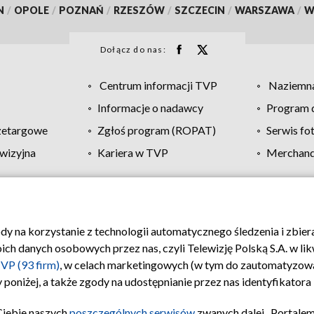
N
/
OPOLE
/
POZNAŃ
/
RZESZÓW
/
SZCZECIN
/
WARSZAWA
/
W
Dołącz do nas:
Centrum informacji TVP
Naziemna
Informacje o nadawcy
Program d
zetargowe
Zgłoś program (ROPAT)
Serwis fo
wizyjna
Kariera w TVP
Merchandi
Polityka prywatności
Moje zgody
Pomoc
Biuro re
ody na korzystanie z technologii automatycznego śledzenia i zbie
 danych osobowych przez nas, czyli Telewizję Polską S.A. w likw
VP (93 firm)
, w celach marketingowych (w tym do zautomatyzow
 poniżej, a także zgody na udostępnianie przez nas identyfikator
Ciebie naszych
poszczególnych serwisów
zwanych dalej „Portalem