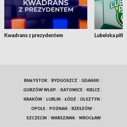
Kwadrans z prezydentem
Lubelska piłk
BIAŁYSTOK
/
BYDGOSZCZ
/
GDAŃSK
/
GORZÓW WLKP.
/
KATOWICE
/
KIELCE
/
KRAKÓW
/
LUBLIN
/
ŁÓDŹ
/
OLSZTYN
/
OPOLE
/
POZNAŃ
/
RZESZÓW
/
SZCZECIN
/
WARSZAWA
/
WROCŁAW