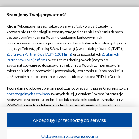
Szanujemy Twoją prywatność
Dołącz do nas:
Kliknij "Akceptuję i przechodzę do serwisu", aby wyrazić zgody na
korzystanie z technologii automatycznego śledzenia i zbierania danych,
TVP
dostęp do informacji na Twoim urządzeniu końcowym i ich
Abonament TVP
przechowywanie oraz na przetwarzanie Twoich danych osobowych przez
Regulamin TVP
nas, czyli Telewizję Polską S.A. w likwidacji (zwaną dalej również „TVP”),
Emisja w TVP
Polityka prywatności
Zaufanych Partnerów z IAB* (1201 firm)
oraz pozostałych
Zaufanych
Partnerów TVP (93 firm)
, w celach marketingowych (w tym do
Centrum informacji TVP
Moje zgody
zautomatyzowanego dopasowania reklam do Twoich zainteresowań i
mierzenia ich skuteczności) i pozostałych, które wskazujemy poniżej, a
Naziemna Telewizja Cyfrowa
Pomoc
także zgody na udostępnianie przez nas identyfikatora PPID do Google.
Sklep TVP
Biuro reklamy
Twoje dane osobowe zbierane podczas odwiedzania przez Ciebie naszych
Rada Programowa
Kontakt
poszczególnych serwisów
zwanych dalej „Portalem”, w tym informacje
zapisywane za pomocą technologii takich jak: pliki cookie, sygnalizatory
System NOS
WWW lub innych podobnych technologii umożliwiających świadczenie
dopasowanych i bezpiecznych usług, personalizację treści oraz reklam,
Informacje o nadawcy
Kanały
udostępnianie funkcji mediów społecznościowych oraz analizowanie
Akceptuję i przechodzę do serwisu
ruchu w Internecie.
Program dla prasy
©2026 Telewizja Polska S.A. w likwidacji
Biuro Reklamy
Twoje dane osobowe zbierane podczas odwiedzania przez Ciebie
Ustawienia zaawansowane