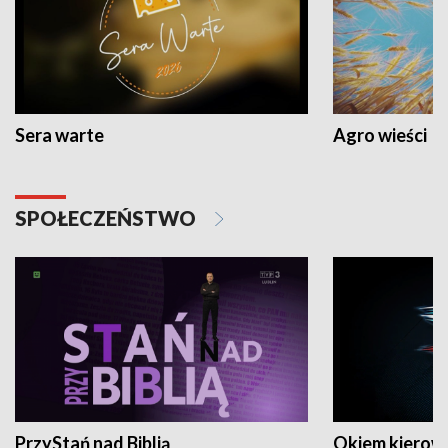
Sera warte
Agro wieści
SPOŁECZEŃSTWO
PrzyStań nad Biblią
Okiem kierow