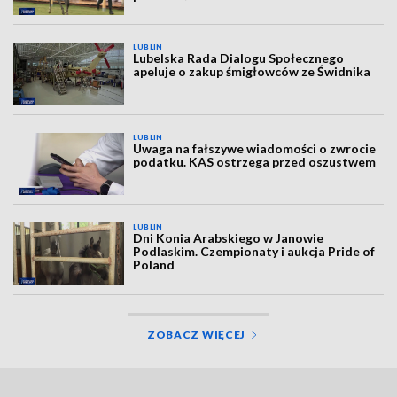
LUBLIN
Lubelska Rada Dialogu Społecznego
apeluje o zakup śmigłowców ze Świdnika
LUBLIN
Uwaga na fałszywe wiadomości o zwrocie
podatku. KAS ostrzega przed oszustwem
LUBLIN
Dni Konia Arabskiego w Janowie
Podlaskim. Czempionaty i aukcja Pride of
Poland
ZOBACZ WIĘCEJ