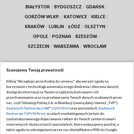
BIAŁYSTOK
/
BYDGOSZCZ
/
GDAŃSK
/
GORZÓW WLKP.
/
KATOWICE
/
KIELCE
/
KRAKÓW
/
LUBLIN
/
ŁÓDŹ
/
OLSZTYN
/
OPOLE
/
POZNAŃ
/
RZESZÓW
/
SZCZECIN
/
WARSZAWA
/
WROCŁAW
Szanujemy Twoją prywatność
Dołącz do nas:
Kliknij "Akceptuję i przechodzę do serwisu", aby wyrazić zgody na
korzystanie z technologii automatycznego śledzenia i zbierania danych,
TVP
dostęp do informacji na Twoim urządzeniu końcowym i ich
Abonament TVP
przechowywanie oraz na przetwarzanie Twoich danych osobowych przez
Regulamin TVP
nas, czyli Telewizję Polską S.A. w likwidacji (zwaną dalej również „TVP”),
Emisja w TVP
Polityka prywatności
Zaufanych Partnerów z IAB* (1201 firm)
oraz pozostałych
Zaufanych
Partnerów TVP (93 firm)
, w celach marketingowych (w tym do
Centrum informacji TVP
Moje zgody
zautomatyzowanego dopasowania reklam do Twoich zainteresowań i
mierzenia ich skuteczności) i pozostałych, które wskazujemy poniżej, a
Naziemna Telewizja Cyfrowa
Pomoc
także zgody na udostępnianie przez nas identyfikatora PPID do Google.