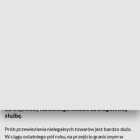
Docenieni celnicy
Codziennie pilnują wschodniej granicy Polski, która
jest także zewnętrzną granicą Unii Europejskiej.
Przekracza ją coraz więcej osób więc celnicy mają
sporo pracy i sporo udaremnionych przemytów. W
środę za swoją pracę zostali docenieni. Otrzymali
od wojewody lubelskiego medale za długoletnią
służbę.
Prób przewiezienia nielegalnych towarów jest bardzo dużo.
W ciągu ostatniego pół roku, na przejściu granicznym w