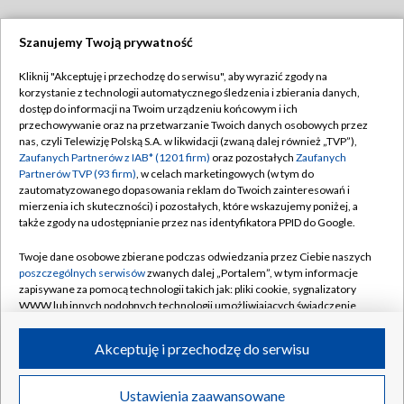
Szanujemy Twoją prywatność
Dołącz do nas:
Kliknij "Akceptuję i przechodzę do serwisu", aby wyrazić zgody na
korzystanie z technologii automatycznego śledzenia i zbierania danych,
TVP
dostęp do informacji na Twoim urządzeniu końcowym i ich
Abonament TVP
przechowywanie oraz na przetwarzanie Twoich danych osobowych przez
Regulamin TVP
nas, czyli Telewizję Polską S.A. w likwidacji (zwaną dalej również „TVP”),
Emisja w TVP
Polityka prywatności
Zaufanych Partnerów z IAB* (1201 firm)
oraz pozostałych
Zaufanych
Partnerów TVP (93 firm)
, w celach marketingowych (w tym do
Centrum informacji TVP
Moje zgody
zautomatyzowanego dopasowania reklam do Twoich zainteresowań i
mierzenia ich skuteczności) i pozostałych, które wskazujemy poniżej, a
Naziemna Telewizja Cyfrowa
Pomoc
także zgody na udostępnianie przez nas identyfikatora PPID do Google.
Sklep TVP
Biuro reklamy
Twoje dane osobowe zbierane podczas odwiedzania przez Ciebie naszych
Rada Programowa
Kontakt
poszczególnych serwisów
zwanych dalej „Portalem”, w tym informacje
zapisywane za pomocą technologii takich jak: pliki cookie, sygnalizatory
System NOS
WWW lub innych podobnych technologii umożliwiających świadczenie
dopasowanych i bezpiecznych usług, personalizację treści oraz reklam,
Informacje o nadawcy
Kanały
udostępnianie funkcji mediów społecznościowych oraz analizowanie
Akceptuję i przechodzę do serwisu
ruchu w Internecie.
Program dla prasy
©2026 Telewizja Polska S.A. w likwidacji
Biuro Reklamy
Twoje dane osobowe zbierane podczas odwiedzania przez Ciebie
Ustawienia zaawansowane