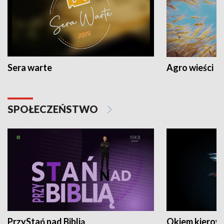
Sera warte
Agro wieści
SPOŁECZEŃSTWO
PrzyStań nad Biblią
Okiem kierow