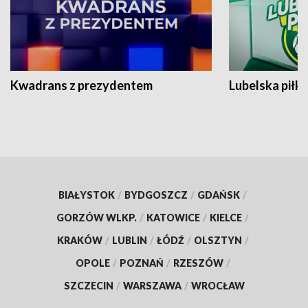
Kwadrans z prezydentem
Lubelska piłk
BIAŁYSTOK
/
BYDGOSZCZ
/
GDAŃSK
/
GORZÓW WLKP.
/
KATOWICE
/
KIELCE
/
KRAKÓW
/
LUBLIN
/
ŁÓDŹ
/
OLSZTYN
/
OPOLE
/
POZNAŃ
/
RZESZÓW
/
SZCZECIN
/
WARSZAWA
/
WROCŁAW