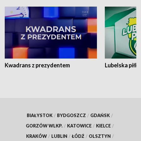
Kwadrans z prezydentem
Lubelska piłk
BIAŁYSTOK
/
BYDGOSZCZ
/
GDAŃSK
/
GORZÓW WLKP.
/
KATOWICE
/
KIELCE
/
KRAKÓW
/
LUBLIN
/
ŁÓDŹ
/
OLSZTYN
/