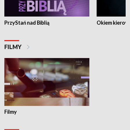
PrzyStań nad Biblią
Okiem kierow
FILMY
Filmy