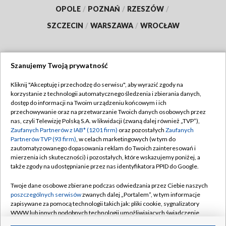
OPOLE
/
POZNAŃ
/
RZESZÓW
/
SZCZECIN
/
WARSZAWA
/
WROCŁAW
Szanujemy Twoją prywatność
Dołącz do nas:
Kliknij "Akceptuję i przechodzę do serwisu", aby wyrazić zgody na
korzystanie z technologii automatycznego śledzenia i zbierania danych,
TVP
dostęp do informacji na Twoim urządzeniu końcowym i ich
Abonament TVP
przechowywanie oraz na przetwarzanie Twoich danych osobowych przez
Regulamin TVP
nas, czyli Telewizję Polską S.A. w likwidacji (zwaną dalej również „TVP”),
Emisja w TVP
Polityka prywatności
Zaufanych Partnerów z IAB* (1201 firm)
oraz pozostałych
Zaufanych
Partnerów TVP (93 firm)
, w celach marketingowych (w tym do
Centrum informacji TVP
Moje zgody
zautomatyzowanego dopasowania reklam do Twoich zainteresowań i
mierzenia ich skuteczności) i pozostałych, które wskazujemy poniżej, a
Naziemna Telewizja Cyfrowa
Pomoc
także zgody na udostępnianie przez nas identyfikatora PPID do Google.
Sklep TVP
Biuro reklamy
Twoje dane osobowe zbierane podczas odwiedzania przez Ciebie naszych
Rada Programowa
Kontakt
poszczególnych serwisów
zwanych dalej „Portalem”, w tym informacje
zapisywane za pomocą technologii takich jak: pliki cookie, sygnalizatory
System NOS
WWW lub innych podobnych technologii umożliwiających świadczenie
dopasowanych i bezpiecznych usług, personalizację treści oraz reklam,
Informacje o nadawcy