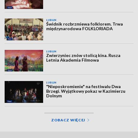
LUBLIN
Świdnik rozbrzmiewa folklorem. Trwa
międzynarodowa FOLKLORIADA
LUBLIN
Zwierzyniec znów stolicą kina. Rusza
Letnia Akademia Filmowa
LUBLIN
"Nieposkromienie" na festiwalu Dwa
Brzegi. Wyjątkowy pokaz w Kazimierzu
Dolnym
ZOBACZ WIĘCEJ