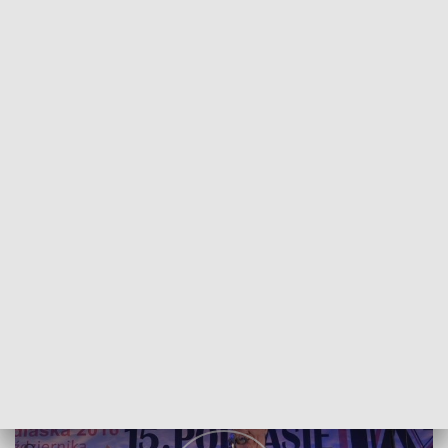
POWRÓT DO
LUBLIN
TVP REGIONY
Rozpoczął się XV Podlasie Jazz Festiwal
2016-10-22