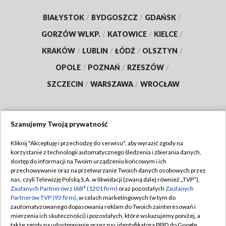
BIAŁYSTOK
/
BYDGOSZCZ
/
GDAŃSK
/
GORZÓW WLKP.
/
KATOWICE
/
KIELCE
/
KRAKÓW
/
LUBLIN
/
ŁÓDŹ
/
OLSZTYN
/
OPOLE
/
POZNAŃ
/
RZESZÓW
/
SZCZECIN
/
WARSZAWA
/
WROCŁAW
Szanujemy Twoją prywatność
Dołącz do nas:
Kliknij "Akceptuję i przechodzę do serwisu", aby wyrazić zgody na
korzystanie z technologii automatycznego śledzenia i zbierania danych,
TVP
dostęp do informacji na Twoim urządzeniu końcowym i ich
Abonament TVP
przechowywanie oraz na przetwarzanie Twoich danych osobowych przez
Regulamin TVP
nas, czyli Telewizję Polską S.A. w likwidacji (zwaną dalej również „TVP”),
Emisja w TVP
Polityka prywatności
Zaufanych Partnerów z IAB* (1201 firm)
oraz pozostałych
Zaufanych
Partnerów TVP (93 firm)
, w celach marketingowych (w tym do
Centrum informacji TVP
Moje zgody
zautomatyzowanego dopasowania reklam do Twoich zainteresowań i
mierzenia ich skuteczności) i pozostałych, które wskazujemy poniżej, a
Naziemna Telewizja Cyfrowa
Pomoc
także zgody na udostępnianie przez nas identyfikatora PPID do Google.