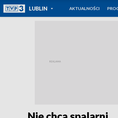
POWRÓT DO
LUBLIN
AKTUALNOŚCI
PRO
TVP REGIONY
Nie chcą spalarni