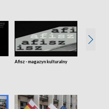
Afisz - magazyn kulturalny
Zobacz, co s