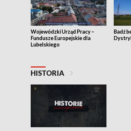
Wojewódzki Urząd Pracy –
Badź b
Fundusze Europejskie dla
Dystry
Lubelskiego
HISTORIA