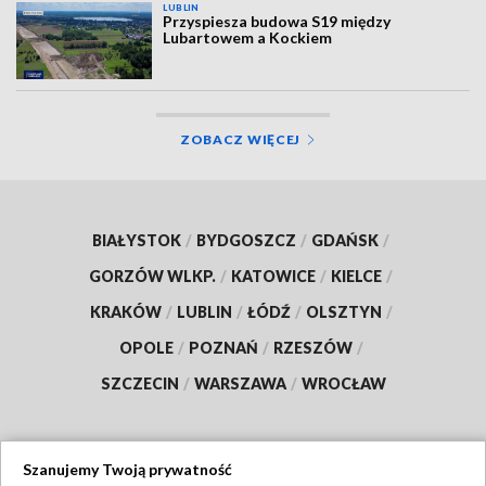
LUBLIN
Przyspiesza budowa S19 między
Lubartowem a Kockiem
ZOBACZ WIĘCEJ
BIAŁYSTOK
/
BYDGOSZCZ
/
GDAŃSK
/
GORZÓW WLKP.
/
KATOWICE
/
KIELCE
/
KRAKÓW
/
LUBLIN
/
ŁÓDŹ
/
OLSZTYN
/
OPOLE
/
POZNAŃ
/
RZESZÓW
/
SZCZECIN
/
WARSZAWA
/
WROCŁAW
Szanujemy Twoją prywatność