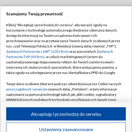
Szanujemy Twoją prywatność
Dołącz do nas:
Kliknij "Akceptuję i przechodzę do serwisu", aby wyrazić zgody na
korzystanie z technologii automatycznego śledzenia i zbierania danych,
TVP
dostęp do informacji na Twoim urządzeniu końcowym i ich
Abonament TVP
przechowywanie oraz na przetwarzanie Twoich danych osobowych przez
Regulamin TVP
nas, czyli Telewizję Polską S.A. w likwidacji (zwaną dalej również „TVP”),
Emisja w TVP
Polityka prywatności
Zaufanych Partnerów z IAB* (1201 firm)
oraz pozostałych
Zaufanych
Partnerów TVP (93 firm)
, w celach marketingowych (w tym do
Centrum informacji TVP
Moje zgody
zautomatyzowanego dopasowania reklam do Twoich zainteresowań i
mierzenia ich skuteczności) i pozostałych, które wskazujemy poniżej, a
Naziemna Telewizja Cyfrowa
Pomoc
także zgody na udostępnianie przez nas identyfikatora PPID do Google.
Sklep TVP
Biuro reklamy
Twoje dane osobowe zbierane podczas odwiedzania przez Ciebie naszych
Rada Programowa
Kontakt
poszczególnych serwisów
zwanych dalej „Portalem”, w tym informacje
zapisywane za pomocą technologii takich jak: pliki cookie, sygnalizatory
System NOS
WWW lub innych podobnych technologii umożliwiających świadczenie
dopasowanych i bezpiecznych usług, personalizację treści oraz reklam,
Informacje o nadawcy
Kanały
udostępnianie funkcji mediów społecznościowych oraz analizowanie
Akceptuję i przechodzę do serwisu
ruchu w Internecie.
Program dla prasy
©2026 Telewizja Polska S.A. w likwidacji
Biuro Reklamy
Twoje dane osobowe zbierane podczas odwiedzania przez Ciebie
Ustawienia zaawansowane