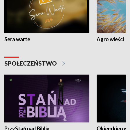
Sera warte
Agro wieści
SPOŁECZEŃSTWO
PrzyStań nad Biblią
Okiem kierow