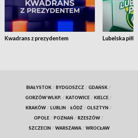
Kwadrans z prezydentem
Lubelska piłk
BIAŁYSTOK
/
BYDGOSZCZ
/
GDAŃSK
/
GORZÓW WLKP.
/
KATOWICE
/
KIELCE
/
KRAKÓW
/
LUBLIN
/
ŁÓDŹ
/
OLSZTYN
/
OPOLE
/
POZNAŃ
/
RZESZÓW
/
SZCZECIN
/
WARSZAWA
/
WROCŁAW