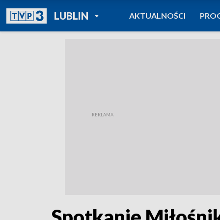
POWRÓT DO
LUBLIN
AKTUALNOŚCI
PRO
TVP REGIONY
Spotkanie Miłośnik