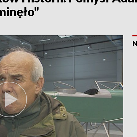
 minęło"
N