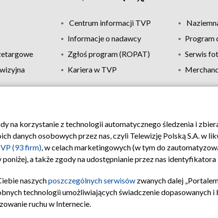
Centrum informacji TVP
Naziemna
Informacje o nadawcy
Program d
zetargowe
Zgłoś program (ROPAT)
Serwis fo
wizyjna
Kariera w TVP
Merchandi
Polityka prywatności
Moje zgody
Pomoc
Biuro re
ody na korzystanie z technologii automatycznego śledzenia i zbie
 danych osobowych przez nas, czyli Telewizję Polską S.A. w likw
VP (93 firm)
, w celach marketingowych (w tym do zautomatyzow
 poniżej, a także zgody na udostępnianie przez nas identyfikator
Ciebie naszych
poszczególnych serwisów
zwanych dalej „Portalem
obnych technologii umożliwiających świadczenie dopasowanych i be
zowanie ruchu w Internecie.