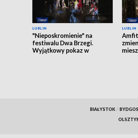
LUBLIN
LUBLIN
"Nieposkromienie" na
Amfit
festiwalu Dwa Brzegi.
zmien
Wyjątkowy pokaz w
miesz
Kazimierzu Dolnym
prze
BIAŁYSTOK
/
BYDGO
OLSZTY