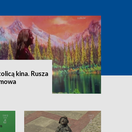
olicą kina. Rusza
lmowa