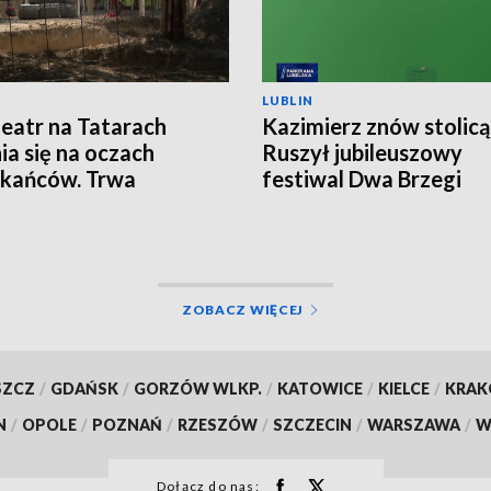
LUBLIN
eatr na Tatarach
Kazimierz znów stolicą 
ia się na oczach
Ruszył jubileuszowy
kańców. Trwa
festiwal Dwa Brzegi
budowa
ZOBACZ WIĘCEJ
SZCZ
/
GDAŃSK
/
GORZÓW WLKP.
/
KATOWICE
/
KIELCE
/
KRA
N
/
OPOLE
/
POZNAŃ
/
RZESZÓW
/
SZCZECIN
/
WARSZAWA
/
W
Dołącz do nas: