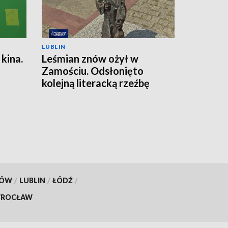
LUBLIN
kina.
Leśmian znów ożył w
Zamościu. Odsłonięto
kolejną literacką rzeźbę
KÓW
/
LUBLIN
/
ŁÓDŹ
/
ROCŁAW