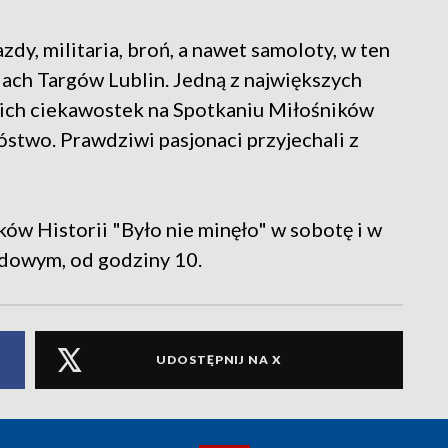
dy, militaria, broń, a nawet samoloty, w ten
ch Targów Lublin. Jedną z największych
Takich ciekawostek na Spotkaniu Miłośników
nóstwo. Prawdziwi pasjonaci przyjechali z
ów Historii "Było nie minęło" w sobotę i w
udowym, od godziny 10.
UDOSTĘPNIJ NA X