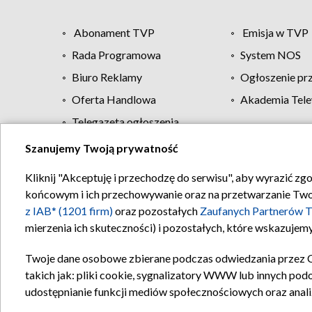
Abonament TVP
Emisja w TVP
Rada Programowa
System NOS
Biuro Reklamy
Ogłoszenie pr
Oferta Handlowa
Akademia Tele
Telegazeta ogłoszenia
Szanujemy Twoją prywatność
Regulamin TVP
Kliknij "Akceptuję i przechodzę do serwisu", aby wyrazić zg
końcowym i ich przechowywanie oraz na przetwarzanie Twoich
z IAB* (1201 firm)
oraz pozostałych
Zaufanych Partnerów T
mierzenia ich skuteczności) i pozostałych, które wskazujemy
Twoje dane osobowe zbierane podczas odwiedzania przez 
takich jak: pliki cookie, sygnalizatory WWW lub innych pod
udostępnianie funkcji mediów społecznościowych oraz anali