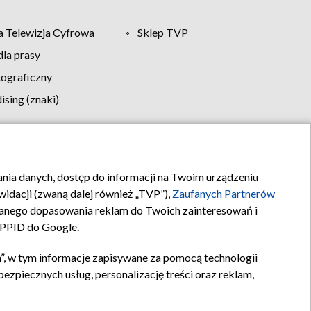
 Telewizja Cyfrowa
Sklep TVP
la prasy
tograficzny
sing (znaki)
klamy
Kontakt
rania danych, dostęp do informacji na Twoim urządzeniu
idacji (zwaną dalej również „TVP”),
Zaufanych Partnerów
anego dopasowania reklam do Twoich zainteresowań i
a PPID do Google.
”, w tym informacje zapisywane za pomocą technologii
zpiecznych usług, personalizację treści oraz reklam,