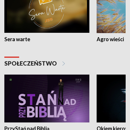
Sera warte
Agro wieści
SPOŁECZEŃSTWO
PrzyStań nad Biblią
Okiem kierow