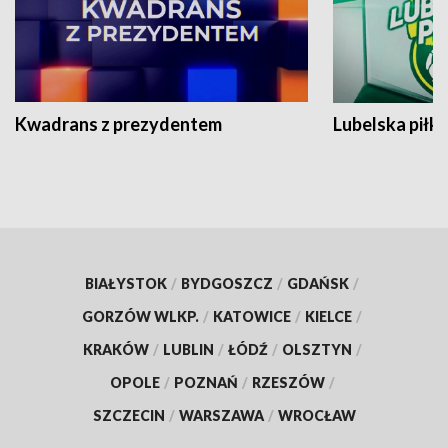
Kwadrans z prezydentem
Lubelska piłk
BIAŁYSTOK
/
BYDGOSZCZ
/
GDAŃSK
/
GORZÓW WLKP.
/
KATOWICE
/
KIELCE
/
KRAKÓW
/
LUBLIN
/
ŁÓDŹ
/
OLSZTYN
/
OPOLE
/
POZNAŃ
/
RZESZÓW
/
SZCZECIN
/
WARSZAWA
/
WROCŁAW