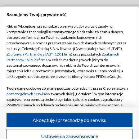
Szanujemy Twoją prywatność
Dołącz do nas:
Kliknij "Akceptuję i przechodzę do serwisu", aby wyrazić zgody na
korzystanie z technologii automatycznego śledzenia i zbierania danych,
TVP
dostęp do informacji na Twoim urządzeniu końcowym i ich
Abonament TVP
przechowywanie oraz na przetwarzanie Twoich danych osobowych przez
Regulamin TVP
nas, czyli Telewizję Polską S.A. w likwidacji (zwaną dalej również „TVP”),
Emisja w TVP
Polityka prywatności
Zaufanych Partnerów z IAB* (1201 firm)
oraz pozostałych
Zaufanych
Partnerów TVP (93 firm)
, w celach marketingowych (w tym do
Centrum informacji TVP
Moje zgody
zautomatyzowanego dopasowania reklam do Twoich zainteresowań i
mierzenia ich skuteczności) i pozostałych, które wskazujemy poniżej, a
Naziemna Telewizja Cyfrowa
Pomoc
także zgody na udostępnianie przez nas identyfikatora PPID do Google.
Sklep TVP
Biuro reklamy
Twoje dane osobowe zbierane podczas odwiedzania przez Ciebie naszych
Rada Programowa
Kontakt
poszczególnych serwisów
zwanych dalej „Portalem”, w tym informacje
zapisywane za pomocą technologii takich jak: pliki cookie, sygnalizatory
System NOS
WWW lub innych podobnych technologii umożliwiających świadczenie
dopasowanych i bezpiecznych usług, personalizację treści oraz reklam,
Informacje o nadawcy
Kanały
udostępnianie funkcji mediów społecznościowych oraz analizowanie
Akceptuję i przechodzę do serwisu
ruchu w Internecie.
Program dla prasy
©2026 Telewizja Polska S.A. w likwidacji
Biuro Reklamy
Twoje dane osobowe zbierane podczas odwiedzania przez Ciebie
Ustawienia zaawansowane