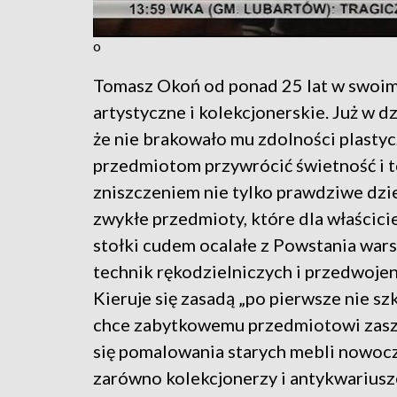
o
Tomasz Okoń od ponad 25 lat w swoim
artystyczne i kolekcjonerskie. Już w dz
że nie brakowało mu zdolności plastyc
przedmiotom przywrócić świetność i t
zniszczeniem nie tylko prawdziwe dzieł
zwykłe przedmioty, które dla właścici
stołki cudem ocalałe z Powstania war
technik rękodzielniczych i przedwojen
Kieruje się zasadą „po pierwsze nie sz
chce zabytkowemu przedmiotowi zaszko
się pomalowania starych mebli nowocze
zarówno kolekcjonerzy i antykwariusze