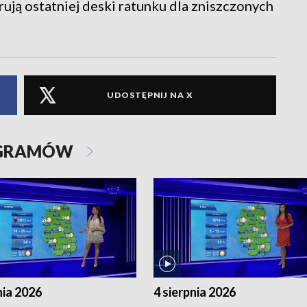
ują ostatniej deski ratunku dla zniszczonych
UDOSTĘPNIJ NA X
OGRAMÓW
nia 2026
4 sierpnia 2026