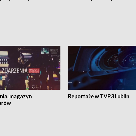
nia, magazyn
Reportaże w TVP3 Lublin
erów