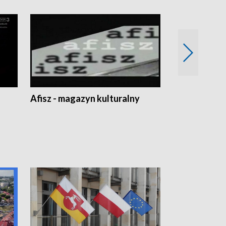
Afisz - magazyn kulturalny
Zobacz, co s