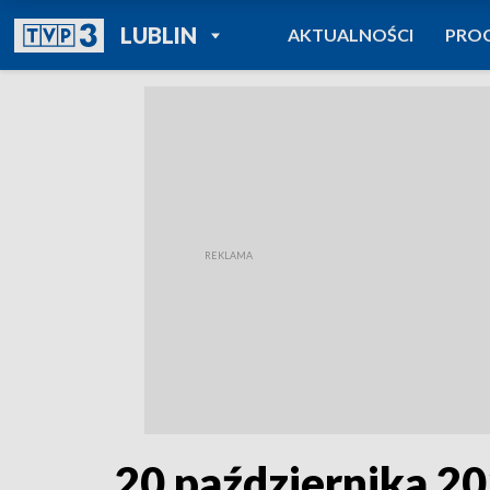
POWRÓT DO
LUBLIN
AKTUALNOŚCI
PRO
TVP REGIONY
20 października 2