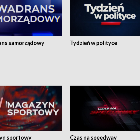
ans samorządowy
Tydzień w polityce
yn sportowy
Czas na speedway