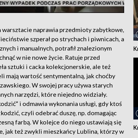
 warsztacie naprawia przedmioty zabytkowe,
ieciństwie szperał po strychach i piwnicach, a
znych i manualnych, potrafił znalezionym
K
chnąć w nie nowe życie. Ratuje przed
a sztuki i cacka kolekcjonerskie, ale też
eli mają wartość sentymentalną, jak choćby
szawskiego. W swojej pracy używa starych
nych narzędzi, które niejedno widziały.
kodzić” i odmawia wykonania usługi, gdy ktoś
dzić, czyli odebrać duszę, np. domagając
sną farbą. W kolejce do niego ustawiają się
K
, jak też zwykli mieszkańcy Lublina, którzy w