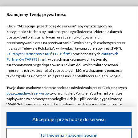
Szanujemy Twoją prywatność
Dołącz do nas:
Kliknij "Akceptuję i przechodzę do serwisu", aby wyrazić zgody na
korzystanie z technologii automatycznego śledzenia i zbierania danych,
TVP
dostęp do informacji na Twoim urządzeniu końcowym i ich
Abonament TVP
przechowywanie oraz na przetwarzanie Twoich danych osobowych przez
Regulamin TVP
nas, czyli Telewizję Polską S.A. w likwidacji (zwaną dalej również „TVP”),
Emisja w TVP
Polityka prywatności
Zaufanych Partnerów z IAB* (1201 firm)
oraz pozostałych
Zaufanych
Partnerów TVP (93 firm)
, w celach marketingowych (w tym do
Centrum informacji TVP
Moje zgody
zautomatyzowanego dopasowania reklam do Twoich zainteresowań i
mierzenia ich skuteczności) i pozostałych, które wskazujemy poniżej, a
Naziemna Telewizja Cyfrowa
Pomoc
także zgody na udostępnianie przez nas identyfikatora PPID do Google.
Sklep TVP
Biuro reklamy
Twoje dane osobowe zbierane podczas odwiedzania przez Ciebie naszych
Rada Programowa
Kontakt
poszczególnych serwisów
zwanych dalej „Portalem”, w tym informacje
zapisywane za pomocą technologii takich jak: pliki cookie, sygnalizatory
System NOS
WWW lub innych podobnych technologii umożliwiających świadczenie
dopasowanych i bezpiecznych usług, personalizację treści oraz reklam,
Informacje o nadawcy
Kanały
udostępnianie funkcji mediów społecznościowych oraz analizowanie
Akceptuję i przechodzę do serwisu
ruchu w Internecie.
Program dla prasy
©2026 Telewizja Polska S.A. w likwidacji
Biuro Reklamy
Twoje dane osobowe zbierane podczas odwiedzania przez Ciebie
Ustawienia zaawansowane