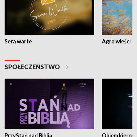
Sera warte
Agro wieści
SPOŁECZEŃSTWO
PrzyStań nad Biblią
Okiem kierow