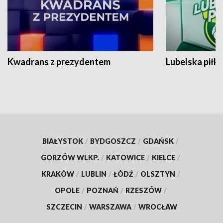
Kwadrans z prezydentem
Lubelska piłk
BIAŁYSTOK
/
BYDGOSZCZ
/
GDAŃSK
/
GORZÓW WLKP.
/
KATOWICE
/
KIELCE
/
KRAKÓW
/
LUBLIN
/
ŁÓDŹ
/
OLSZTYN
/
OPOLE
/
POZNAŃ
/
RZESZÓW
/
SZCZECIN
/
WARSZAWA
/
WROCŁAW