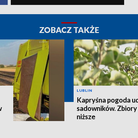
ZOBACZ TAKŻE
LUBLIN
Kapryśna pogoda u
w
sadowników. Zbiory
niższe