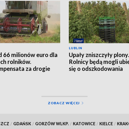
LUBLIN
 66 milionów euro dla
Upały zniszczyły plony.
ich rolników.
Rolnicy będą mogli ubi
pensata za drogie
się o odszkodowania
zy
ZOBACZ WIĘCEJ
SZCZ
/
GDAŃSK
/
GORZÓW WLKP.
/
KATOWICE
/
KIELCE
/
KRA