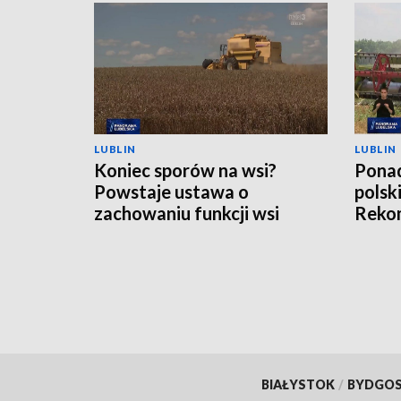
LUBLIN
LUBLIN
Koniec sporów na wsi?
Ponad
Powstaje ustawa o
polsk
zachowaniu funkcji wsi
Rekom
nawo
BIAŁYSTOK
/
BYDGO