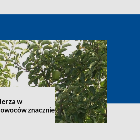
derza w
 owoców znacznie