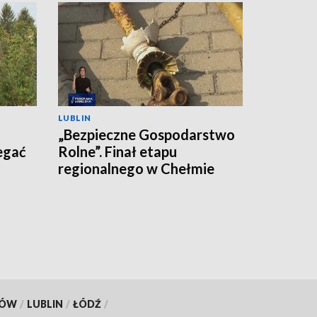
LUBLIN
„Bezpieczne Gospodarstwo
egać
Rolne”. Finał etapu
regionalnego w Chełmie
KÓW
/
LUBLIN
/
ŁÓDŹ
/