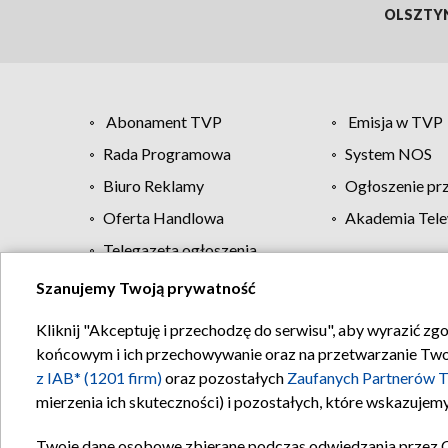
OLSZTY
Abonament TVP
Emisja w TVP
Rada Programowa
System NOS
Biuro Reklamy
Ogłoszenie pr
Oferta Handlowa
Akademia Tele
Telegazeta ogłoszenia
Szanujemy Twoją prywatność
Regulamin TVP
Kliknij "Akceptuję i przechodzę do serwisu", aby wyrazić zg
końcowym i ich przechowywanie oraz na przetwarzanie Twoich
z IAB* (1201 firm)
oraz pozostałych
Zaufanych Partnerów T
mierzenia ich skuteczności) i pozostałych, które wskazujemy
Twoje dane osobowe zbierane podczas odwiedzania przez 