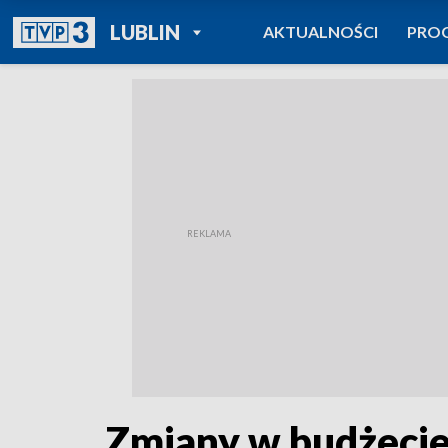
POWRÓT DO
LUBLIN
AKTUALNOŚCI
PRO
TVP REGIONY
Zmiany w budżecie.