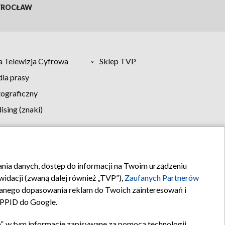
ROCŁAW
 Telewizja Cyfrowa
Sklep TVP
la prasy
tograficzny
sing (znaki)
klamy
Kontakt
rania danych, dostęp do informacji na Twoim urządzeniu
idacji (zwaną dalej również „TVP”),
Zaufanych Partnerów
anego dopasowania reklam do Twoich zainteresowań i
a PPID do Google.
”, w tym informacje zapisywane za pomocą technologii