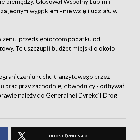
ie pieniędzy. Głosował Wspólny Lublin i
za jednym wyjątkiem - nie wzięli udziału w
bniżeniu przedsiębiorcom podatku od
owy. To uszczupli budżet miejski o około
 ograniczeniu ruchu tranzytowego przez
niu prac przy zachodniej obwodnicy - odbywał
sprawie należy do Generalnej Dyrekcji Dróg
UDOSTĘPNIJ NA X