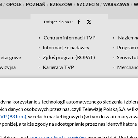
N
/
OPOLE
/
POZNAŃ
/
RZESZÓW
/
SZCZECIN
/
WARSZAWA
/
W
Dołącz do nas:
Centrum informacji TVP
Naziemna
Informacje o nadawcy
Program d
zetargowe
Zgłoś program (ROPAT)
Serwis fo
wizyjna
Kariera w TVP
Merchandi
Polityka prywatności
Moje zgody
Pomoc
Biuro re
ody na korzystanie z technologii automatycznego śledzenia i zbie
 danych osobowych przez nas, czyli Telewizję Polską S.A. w likw
VP (93 firm)
, w celach marketingowych (w tym do zautomatyzow
 poniżej, a także zgody na udostępnianie przez nas identyfikator
Ciebie naszych
poszczególnych serwisów
zwanych dalej „Portalem