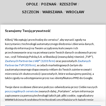
OPOLE
/
POZNAŃ
/
RZESZÓW
/
SZCZECIN
/
WARSZAWA
/
WROCŁAW
Szanujemy Twoją prywatność
Dołącz do nas:
Kliknij "Akceptuję i przechodzę do serwisu", aby wyrazić zgody na
korzystanie z technologii automatycznego śledzenia i zbierania danych,
TVP
dostęp do informacji na Twoim urządzeniu końcowym i ich
Abonament TVP
przechowywanie oraz na przetwarzanie Twoich danych osobowych przez
Regulamin TVP
nas, czyli Telewizję Polską S.A. w likwidacji (zwaną dalej również „TVP”),
Emisja w TVP
Polityka prywatności
Zaufanych Partnerów z IAB* (1201 firm)
oraz pozostałych
Zaufanych
Partnerów TVP (93 firm)
, w celach marketingowych (w tym do
Centrum informacji TVP
Moje zgody
zautomatyzowanego dopasowania reklam do Twoich zainteresowań i
mierzenia ich skuteczności) i pozostałych, które wskazujemy poniżej, a
Naziemna Telewizja Cyfrowa
Pomoc
także zgody na udostępnianie przez nas identyfikatora PPID do Google.
Sklep TVP
Biuro reklamy
Twoje dane osobowe zbierane podczas odwiedzania przez Ciebie naszych
Rada Programowa
Kontakt
poszczególnych serwisów
zwanych dalej „Portalem”, w tym informacje
zapisywane za pomocą technologii takich jak: pliki cookie, sygnalizatory
System NOS
WWW lub innych podobnych technologii umożliwiających świadczenie
dopasowanych i bezpiecznych usług, personalizację treści oraz reklam,
Informacje o nadawcy