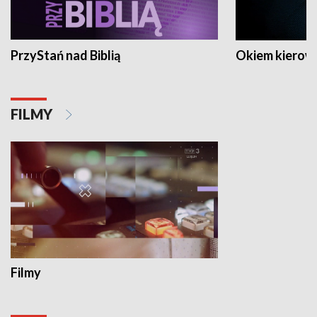
PrzyStań nad Biblią
Okiem kierow
FILMY
Filmy