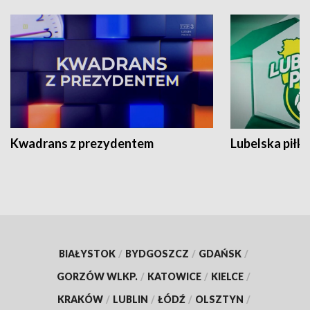
Kwadrans z prezydentem
Lubelska piłk
BIAŁYSTOK
/
BYDGOSZCZ
/
GDAŃSK
/
GORZÓW WLKP.
/
KATOWICE
/
KIELCE
/
KRAKÓW
/
LUBLIN
/
ŁÓDŹ
/
OLSZTYN
/