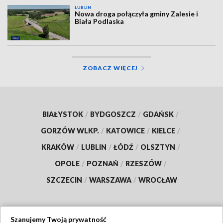
LUBLIN
Nowa droga połączyła gminy Zalesie i
Biała Podlaska
ZOBACZ WIĘCEJ
BIAŁYSTOK
/
BYDGOSZCZ
/
GDAŃSK
/
GORZÓW WLKP.
/
KATOWICE
/
KIELCE
/
KRAKÓW
/
LUBLIN
/
ŁÓDŹ
/
OLSZTYN
/
OPOLE
/
POZNAŃ
/
RZESZÓW
/
SZCZECIN
/
WARSZAWA
/
WROCŁAW
Szanujemy Twoją prywatność