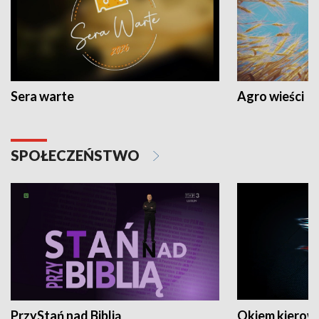
Sera warte
Agro wieści
SPOŁECZEŃSTWO
PrzyStań nad Biblią
Okiem kierow