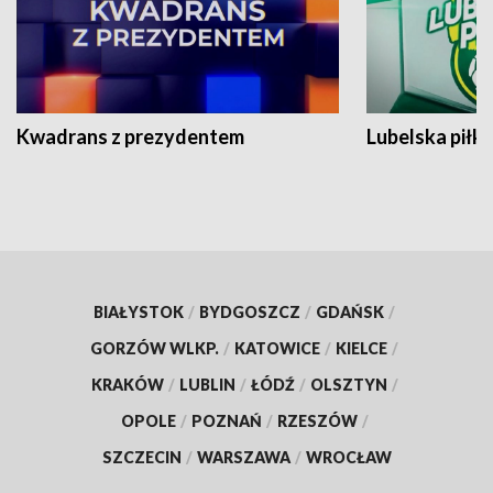
Kwadrans z prezydentem
Lubelska piłk
BIAŁYSTOK
/
BYDGOSZCZ
/
GDAŃSK
/
GORZÓW WLKP.
/
KATOWICE
/
KIELCE
/
KRAKÓW
/
LUBLIN
/
ŁÓDŹ
/
OLSZTYN
/
OPOLE
/
POZNAŃ
/
RZESZÓW
/
SZCZECIN
/
WARSZAWA
/
WROCŁAW