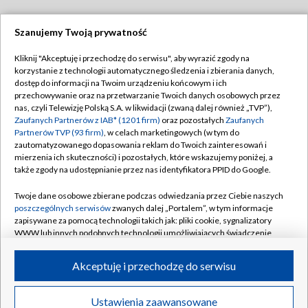
Szanujemy Twoją prywatność
Dołącz do nas:
Kliknij "Akceptuję i przechodzę do serwisu", aby wyrazić zgody na
korzystanie z technologii automatycznego śledzenia i zbierania danych,
TVP
dostęp do informacji na Twoim urządzeniu końcowym i ich
Abonament TVP
przechowywanie oraz na przetwarzanie Twoich danych osobowych przez
Regulamin TVP
nas, czyli Telewizję Polską S.A. w likwidacji (zwaną dalej również „TVP”),
Emisja w TVP
Polityka prywatności
Zaufanych Partnerów z IAB* (1201 firm)
oraz pozostałych
Zaufanych
Partnerów TVP (93 firm)
, w celach marketingowych (w tym do
Centrum informacji TVP
Moje zgody
zautomatyzowanego dopasowania reklam do Twoich zainteresowań i
mierzenia ich skuteczności) i pozostałych, które wskazujemy poniżej, a
Naziemna Telewizja Cyfrowa
Pomoc
także zgody na udostępnianie przez nas identyfikatora PPID do Google.
Sklep TVP
Biuro reklamy
Twoje dane osobowe zbierane podczas odwiedzania przez Ciebie naszych
Rada Programowa
Kontakt
poszczególnych serwisów
zwanych dalej „Portalem”, w tym informacje
zapisywane za pomocą technologii takich jak: pliki cookie, sygnalizatory
System NOS
WWW lub innych podobnych technologii umożliwiających świadczenie
dopasowanych i bezpiecznych usług, personalizację treści oraz reklam,
Informacje o nadawcy
Kanały
udostępnianie funkcji mediów społecznościowych oraz analizowanie
Akceptuję i przechodzę do serwisu
ruchu w Internecie.
Program dla prasy
©2026 Telewizja Polska S.A. w likwidacji
Biuro Reklamy
Twoje dane osobowe zbierane podczas odwiedzania przez Ciebie
Ustawienia zaawansowane