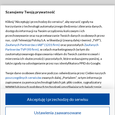
Szanujemy Twoją prywatność
Dołącz do nas:
Kliknij "Akceptuję i przechodzę do serwisu", aby wyrazić zgody na
korzystanie z technologii automatycznego śledzenia i zbierania danych,
TVP
dostęp do informacji na Twoim urządzeniu końcowym i ich
Abonament TVP
przechowywanie oraz na przetwarzanie Twoich danych osobowych przez
Regulamin TVP
nas, czyli Telewizję Polską S.A. w likwidacji (zwaną dalej również „TVP”),
Emisja w TVP
Polityka prywatności
Zaufanych Partnerów z IAB* (1201 firm)
oraz pozostałych
Zaufanych
Partnerów TVP (93 firm)
, w celach marketingowych (w tym do
Centrum informacji TVP
Moje zgody
zautomatyzowanego dopasowania reklam do Twoich zainteresowań i
mierzenia ich skuteczności) i pozostałych, które wskazujemy poniżej, a
Naziemna Telewizja Cyfrowa
Pomoc
także zgody na udostępnianie przez nas identyfikatora PPID do Google.
Sklep TVP
Biuro reklamy
Twoje dane osobowe zbierane podczas odwiedzania przez Ciebie naszych
Rada Programowa
Kontakt
poszczególnych serwisów
zwanych dalej „Portalem”, w tym informacje
zapisywane za pomocą technologii takich jak: pliki cookie, sygnalizatory
System NOS
WWW lub innych podobnych technologii umożliwiających świadczenie
dopasowanych i bezpiecznych usług, personalizację treści oraz reklam,
Informacje o nadawcy
Kanały
udostępnianie funkcji mediów społecznościowych oraz analizowanie
Akceptuję i przechodzę do serwisu
ruchu w Internecie.
Program dla prasy
©2026 Telewizja Polska S.A. w likwidacji
Biuro Reklamy
Twoje dane osobowe zbierane podczas odwiedzania przez Ciebie
Ustawienia zaawansowane