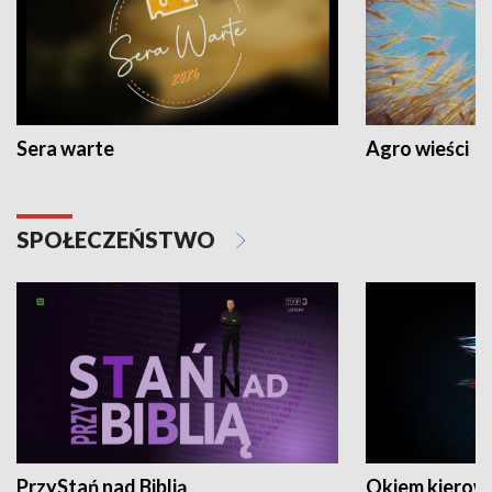
Sera warte
Agro wieści
SPOŁECZEŃSTWO
PrzyStań nad Biblią
Okiem kierow