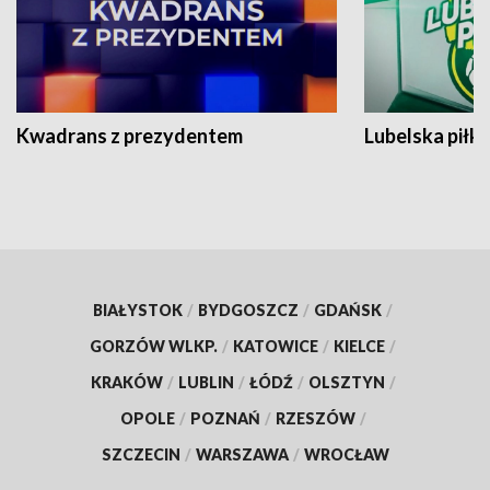
Kwadrans z prezydentem
Lubelska piłk
BIAŁYSTOK
/
BYDGOSZCZ
/
GDAŃSK
/
GORZÓW WLKP.
/
KATOWICE
/
KIELCE
/
KRAKÓW
/
LUBLIN
/
ŁÓDŹ
/
OLSZTYN
/
OPOLE
/
POZNAŃ
/
RZESZÓW
/
SZCZECIN
/
WARSZAWA
/
WROCŁAW