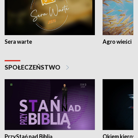
Sera warte
Agro wieści
SPOŁECZEŃSTWO
PrzyStań nad Biblią
Okiem kierow