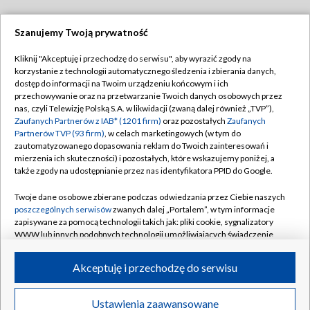
Szanujemy Twoją prywatność
Dołącz do nas:
Kliknij "Akceptuję i przechodzę do serwisu", aby wyrazić zgody na
korzystanie z technologii automatycznego śledzenia i zbierania danych,
TVP
dostęp do informacji na Twoim urządzeniu końcowym i ich
Abonament TVP
przechowywanie oraz na przetwarzanie Twoich danych osobowych przez
Regulamin TVP
nas, czyli Telewizję Polską S.A. w likwidacji (zwaną dalej również „TVP”),
Emisja w TVP
Polityka prywatności
Zaufanych Partnerów z IAB* (1201 firm)
oraz pozostałych
Zaufanych
Partnerów TVP (93 firm)
, w celach marketingowych (w tym do
Centrum informacji TVP
Moje zgody
zautomatyzowanego dopasowania reklam do Twoich zainteresowań i
mierzenia ich skuteczności) i pozostałych, które wskazujemy poniżej, a
Naziemna Telewizja Cyfrowa
Pomoc
także zgody na udostępnianie przez nas identyfikatora PPID do Google.
Sklep TVP
Biuro reklamy
Twoje dane osobowe zbierane podczas odwiedzania przez Ciebie naszych
Rada Programowa
Kontakt
poszczególnych serwisów
zwanych dalej „Portalem”, w tym informacje
zapisywane za pomocą technologii takich jak: pliki cookie, sygnalizatory
System NOS
WWW lub innych podobnych technologii umożliwiających świadczenie
dopasowanych i bezpiecznych usług, personalizację treści oraz reklam,
Informacje o nadawcy
Kanały
udostępnianie funkcji mediów społecznościowych oraz analizowanie
Akceptuję i przechodzę do serwisu
ruchu w Internecie.
Program dla prasy
©2026 Telewizja Polska S.A. w likwidacji
Biuro Reklamy
Twoje dane osobowe zbierane podczas odwiedzania przez Ciebie
Ustawienia zaawansowane