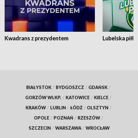
Kwadrans z prezydentem
Lubelska piłk
BIAŁYSTOK
/
BYDGOSZCZ
/
GDAŃSK
/
GORZÓW WLKP.
/
KATOWICE
/
KIELCE
/
KRAKÓW
/
LUBLIN
/
ŁÓDŹ
/
OLSZTYN
/
OPOLE
/
POZNAŃ
/
RZESZÓW
/
SZCZECIN
/
WARSZAWA
/
WROCŁAW