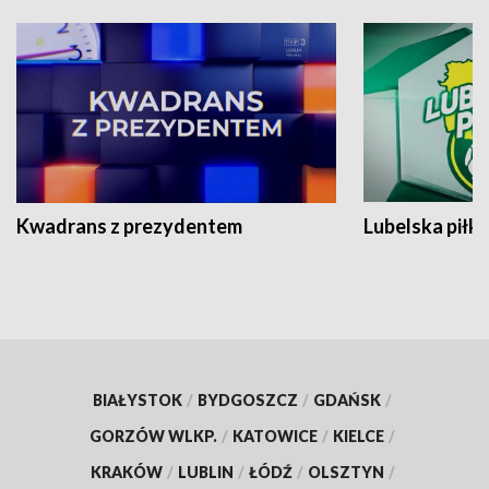
Kwadrans z prezydentem
Lubelska piłk
BIAŁYSTOK
/
BYDGOSZCZ
/
GDAŃSK
/
GORZÓW WLKP.
/
KATOWICE
/
KIELCE
/
KRAKÓW
/
LUBLIN
/
ŁÓDŹ
/
OLSZTYN
/