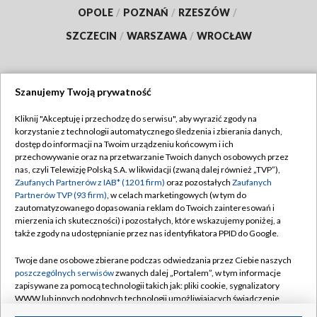
OPOLE
/
POZNAŃ
/
RZESZÓW
/
SZCZECIN
/
WARSZAWA
/
WROCŁAW
Szanujemy Twoją prywatność
Dołącz do nas:
Kliknij "Akceptuję i przechodzę do serwisu", aby wyrazić zgody na
korzystanie z technologii automatycznego śledzenia i zbierania danych,
TVP
dostęp do informacji na Twoim urządzeniu końcowym i ich
Abonament TVP
przechowywanie oraz na przetwarzanie Twoich danych osobowych przez
Regulamin TVP
nas, czyli Telewizję Polską S.A. w likwidacji (zwaną dalej również „TVP”),
Emisja w TVP
Polityka prywatności
Zaufanych Partnerów z IAB* (1201 firm)
oraz pozostałych
Zaufanych
Partnerów TVP (93 firm)
, w celach marketingowych (w tym do
Centrum informacji TVP
Moje zgody
zautomatyzowanego dopasowania reklam do Twoich zainteresowań i
mierzenia ich skuteczności) i pozostałych, które wskazujemy poniżej, a
Naziemna Telewizja Cyfrowa
Pomoc
także zgody na udostępnianie przez nas identyfikatora PPID do Google.
Sklep TVP
Biuro reklamy
Twoje dane osobowe zbierane podczas odwiedzania przez Ciebie naszych
Rada Programowa
Kontakt
poszczególnych serwisów
zwanych dalej „Portalem”, w tym informacje
zapisywane za pomocą technologii takich jak: pliki cookie, sygnalizatory
System NOS
WWW lub innych podobnych technologii umożliwiających świadczenie
dopasowanych i bezpiecznych usług, personalizację treści oraz reklam,
Informacje o nadawcy