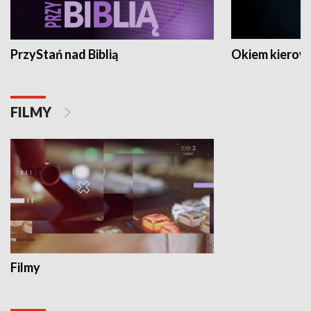
PrzyStań nad Biblią
Okiem kierow
FILMY
Filmy