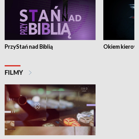
PrzyStań nad Biblią
Okiem kierow
FILMY