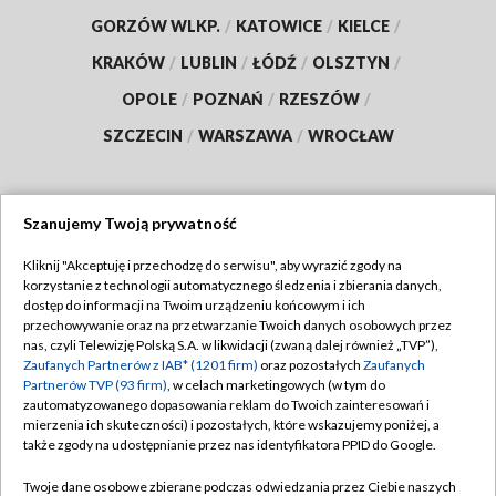
GORZÓW WLKP.
/
KATOWICE
/
KIELCE
/
KRAKÓW
/
LUBLIN
/
ŁÓDŹ
/
OLSZTYN
/
OPOLE
/
POZNAŃ
/
RZESZÓW
/
SZCZECIN
/
WARSZAWA
/
WROCŁAW
Szanujemy Twoją prywatność
Dołącz do nas:
Kliknij "Akceptuję i przechodzę do serwisu", aby wyrazić zgody na
korzystanie z technologii automatycznego śledzenia i zbierania danych,
TVP
dostęp do informacji na Twoim urządzeniu końcowym i ich
Abonament TVP
przechowywanie oraz na przetwarzanie Twoich danych osobowych przez
Regulamin TVP
nas, czyli Telewizję Polską S.A. w likwidacji (zwaną dalej również „TVP”),
Emisja w TVP
Polityka prywatności
Zaufanych Partnerów z IAB* (1201 firm)
oraz pozostałych
Zaufanych
Partnerów TVP (93 firm)
, w celach marketingowych (w tym do
Centrum informacji TVP
Moje zgody
zautomatyzowanego dopasowania reklam do Twoich zainteresowań i
mierzenia ich skuteczności) i pozostałych, które wskazujemy poniżej, a
Naziemna Telewizja Cyfrowa
Pomoc
także zgody na udostępnianie przez nas identyfikatora PPID do Google.
Sklep TVP
Biuro reklamy
Twoje dane osobowe zbierane podczas odwiedzania przez Ciebie naszych