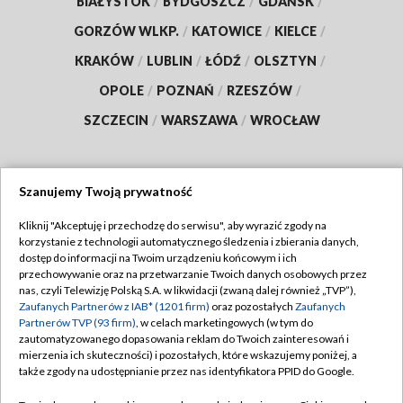
BIAŁYSTOK
/
BYDGOSZCZ
/
GDAŃSK
/
GORZÓW WLKP.
/
KATOWICE
/
KIELCE
/
KRAKÓW
/
LUBLIN
/
ŁÓDŹ
/
OLSZTYN
/
OPOLE
/
POZNAŃ
/
RZESZÓW
/
SZCZECIN
/
WARSZAWA
/
WROCŁAW
Szanujemy Twoją prywatność
Dołącz do nas:
Kliknij "Akceptuję i przechodzę do serwisu", aby wyrazić zgody na
korzystanie z technologii automatycznego śledzenia i zbierania danych,
TVP
dostęp do informacji na Twoim urządzeniu końcowym i ich
Abonament TVP
przechowywanie oraz na przetwarzanie Twoich danych osobowych przez
Regulamin TVP
nas, czyli Telewizję Polską S.A. w likwidacji (zwaną dalej również „TVP”),
Emisja w TVP
Polityka prywatności
Zaufanych Partnerów z IAB* (1201 firm)
oraz pozostałych
Zaufanych
Partnerów TVP (93 firm)
, w celach marketingowych (w tym do
Centrum informacji TVP
Moje zgody
zautomatyzowanego dopasowania reklam do Twoich zainteresowań i
mierzenia ich skuteczności) i pozostałych, które wskazujemy poniżej, a
Naziemna Telewizja Cyfrowa
Pomoc
także zgody na udostępnianie przez nas identyfikatora PPID do Google.
Sklep TVP
Biuro reklamy