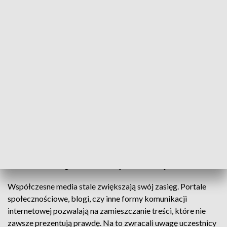
Kongres Edukacji Medialnej
Do Lublina przyjechali najwybitniejsi medioznawcy z
całego kraju. Dyskutują o tym, jak sprawić, by
społeczeństwo świadomie wybierało rzetelne
przekazy medialne. Ich spotkanie zorganizowano w
ramach II Kongresu Edukacji Medialnej.
Współczesne media stale zwiększają swój zasięg. Portale
społecznościowe, blogi, czy inne formy komunikacji
internetowej pozwalają na zamieszczanie treści, które nie
zawsze prezentują prawdę. Na to zwracali uwagę uczestnicy