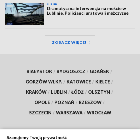
LUBLIN
Dramatyczna interwencja na moście w
Lublinie. Policjanci uratowali mężczyznę
ZOBACZ WIĘCEJ
BIAŁYSTOK
/
BYDGOSZCZ
/
GDAŃSK
/
GORZÓW WLKP.
/
KATOWICE
/
KIELCE
/
KRAKÓW
/
LUBLIN
/
ŁÓDŹ
/
OLSZTYN
/
OPOLE
/
POZNAŃ
/
RZESZÓW
/
SZCZECIN
/
WARSZAWA
/
WROCŁAW
Szanujemy Twoją prywatność