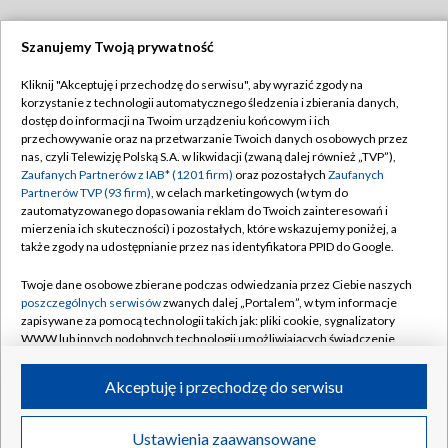
Szanujemy Twoją prywatność
Dołącz do nas:
Kliknij "Akceptuję i przechodzę do serwisu", aby wyrazić zgody na
korzystanie z technologii automatycznego śledzenia i zbierania danych,
TVP
dostęp do informacji na Twoim urządzeniu końcowym i ich
Abonament TVP
przechowywanie oraz na przetwarzanie Twoich danych osobowych przez
Regulamin TVP
nas, czyli Telewizję Polską S.A. w likwidacji (zwaną dalej również „TVP”),
Emisja w TVP
Polityka prywatności
Zaufanych Partnerów z IAB* (1201 firm)
oraz pozostałych
Zaufanych
Partnerów TVP (93 firm)
, w celach marketingowych (w tym do
Centrum informacji TVP
Moje zgody
zautomatyzowanego dopasowania reklam do Twoich zainteresowań i
mierzenia ich skuteczności) i pozostałych, które wskazujemy poniżej, a
Naziemna Telewizja Cyfrowa
Pomoc
także zgody na udostępnianie przez nas identyfikatora PPID do Google.
Sklep TVP
Biuro reklamy
Twoje dane osobowe zbierane podczas odwiedzania przez Ciebie naszych
Rada Programowa
Kontakt
poszczególnych serwisów
zwanych dalej „Portalem”, w tym informacje
zapisywane za pomocą technologii takich jak: pliki cookie, sygnalizatory
System NOS
WWW lub innych podobnych technologii umożliwiających świadczenie
dopasowanych i bezpiecznych usług, personalizację treści oraz reklam,
Informacje o nadawcy
Kanały
udostępnianie funkcji mediów społecznościowych oraz analizowanie
Akceptuję i przechodzę do serwisu
ruchu w Internecie.
Program dla prasy
©2026 Telewizja Polska S.A. w likwidacji
Biuro Reklamy
Twoje dane osobowe zbierane podczas odwiedzania przez Ciebie
Ustawienia zaawansowane