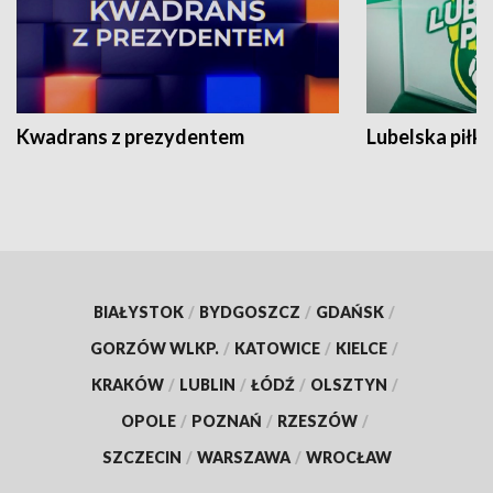
Kwadrans z prezydentem
Lubelska piłk
BIAŁYSTOK
/
BYDGOSZCZ
/
GDAŃSK
/
GORZÓW WLKP.
/
KATOWICE
/
KIELCE
/
KRAKÓW
/
LUBLIN
/
ŁÓDŹ
/
OLSZTYN
/
OPOLE
/
POZNAŃ
/
RZESZÓW
/
SZCZECIN
/
WARSZAWA
/
WROCŁAW