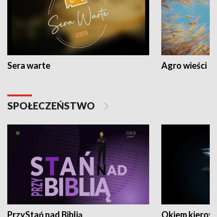
Sera warte
Agro wieści
SPOŁECZEŃSTWO
PrzyStań nad Biblią
Okiem kierow