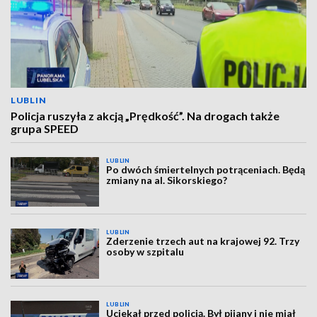
LUBLIN
Policja ruszyła z akcją „Prędkość”. Na drogach także
grupa SPEED
LUBLIN
Po dwóch śmiertelnych potrąceniach. Będą
zmiany na al. Sikorskiego?
LUBLIN
Zderzenie trzech aut na krajowej 92. Trzy
osoby w szpitalu
LUBLIN
Uciekał przed policją. Był pijany i nie miał