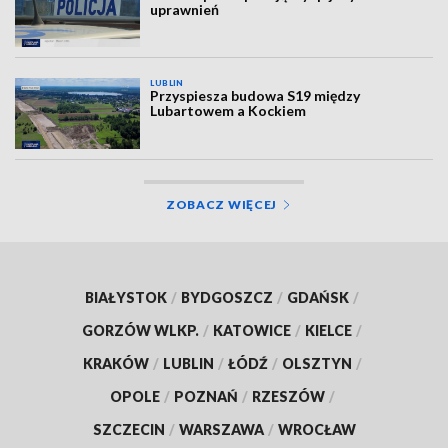
uprawnień
LUBLIN
Przyspiesza budowa S19 między
Lubartowem a Kockiem
ZOBACZ WIĘCEJ
BIAŁYSTOK
/
BYDGOSZCZ
/
GDAŃSK
/
GORZÓW WLKP.
/
KATOWICE
/
KIELCE
/
KRAKÓW
/
LUBLIN
/
ŁÓDŹ
/
OLSZTYN
/
OPOLE
/
POZNAŃ
/
RZESZÓW
/
SZCZECIN
/
WARSZAWA
/
WROCŁAW