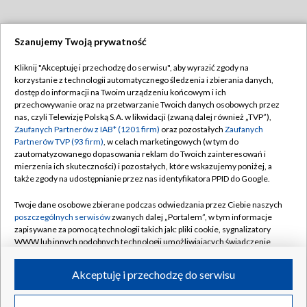
Szanujemy Twoją prywatność
Dołącz do nas:
Kliknij "Akceptuję i przechodzę do serwisu", aby wyrazić zgody na
korzystanie z technologii automatycznego śledzenia i zbierania danych,
TVP
dostęp do informacji na Twoim urządzeniu końcowym i ich
Abonament TVP
przechowywanie oraz na przetwarzanie Twoich danych osobowych przez
Regulamin TVP
nas, czyli Telewizję Polską S.A. w likwidacji (zwaną dalej również „TVP”),
Emisja w TVP
Polityka prywatności
Zaufanych Partnerów z IAB* (1201 firm)
oraz pozostałych
Zaufanych
Partnerów TVP (93 firm)
, w celach marketingowych (w tym do
Centrum informacji TVP
Moje zgody
zautomatyzowanego dopasowania reklam do Twoich zainteresowań i
mierzenia ich skuteczności) i pozostałych, które wskazujemy poniżej, a
Naziemna Telewizja Cyfrowa
Pomoc
także zgody na udostępnianie przez nas identyfikatora PPID do Google.
Sklep TVP
Biuro reklamy
Twoje dane osobowe zbierane podczas odwiedzania przez Ciebie naszych
Rada Programowa
Kontakt
poszczególnych serwisów
zwanych dalej „Portalem”, w tym informacje
zapisywane za pomocą technologii takich jak: pliki cookie, sygnalizatory
System NOS
WWW lub innych podobnych technologii umożliwiających świadczenie
dopasowanych i bezpiecznych usług, personalizację treści oraz reklam,
Informacje o nadawcy
Kanały
udostępnianie funkcji mediów społecznościowych oraz analizowanie
Akceptuję i przechodzę do serwisu
ruchu w Internecie.
Program dla prasy
©2026 Telewizja Polska S.A. w likwidacji
Biuro Reklamy
Twoje dane osobowe zbierane podczas odwiedzania przez Ciebie