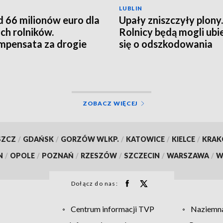
LUBLIN
 66 milionów euro dla
Upały zniszczyły plony.
ich rolników.
Rolnicy będą mogli ubi
pensata za drogie
się o odszkodowania
zy
ZOBACZ WIĘCEJ
SZCZ
/
GDAŃSK
/
GORZÓW WLKP.
/
KATOWICE
/
KIELCE
/
KRA
N
/
OPOLE
/
POZNAŃ
/
RZESZÓW
/
SZCZECIN
/
WARSZAWA
/
W
Dołącz do nas:
Centrum informacji TVP
Naziemna