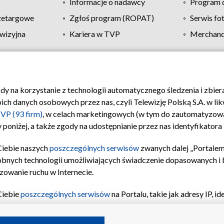
Informacje o nadawcy
Program d
zetargowe
Zgłoś program (ROPAT)
Serwis fo
wizyjna
Kariera w TVP
Merchandi
Polityka prywatności
Moje zgody
Pomoc
Biuro re
ody na korzystanie z technologii automatycznego śledzenia i zbie
 danych osobowych przez nas, czyli Telewizję Polską S.A. w likw
VP (93 firm)
, w celach marketingowych (w tym do zautomatyzow
 poniżej, a także zgody na udostępnianie przez nas identyfikator
Ciebie naszych
poszczególnych serwisów
zwanych dalej „Portalem
obnych technologii umożliwiających świadczenie dopasowanych i be
zowanie ruchu w Internecie.
Ciebie
poszczególnych serwisów
na Portalu, takie jak adresy IP, 
sach Portalu czy historia odwiedzin będą przetwarzane przez TV
ji: przechowywania informacji na urządzeniu lub dostęp do nich,
©2026 Telewizja Polska S.A. w likwidacji