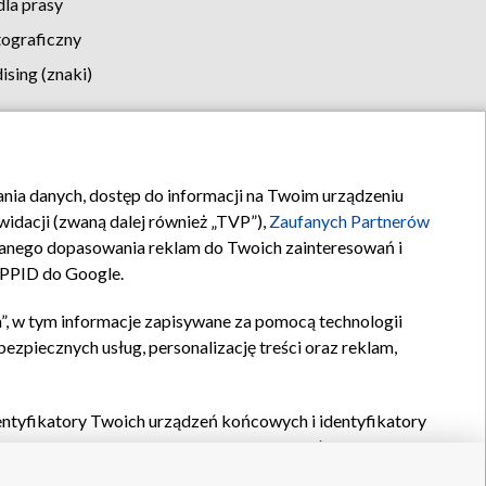
la prasy
tograficzny
sing (znaki)
klamy
Kontakt
rania danych, dostęp do informacji na Twoim urządzeniu
idacji (zwaną dalej również „TVP”),
Zaufanych Partnerów
anego dopasowania reklam do Twoich zainteresowań i
a PPID do Google.
”, w tym informacje zapisywane za pomocą technologii
zpiecznych usług, personalizację treści oraz reklam,
identyfikatory Twoich urządzeń końcowych i identyfikatory
P,
Zaufanych Partnerów z IAB
oraz pozostałych
Zaufanych
 wyboru podstawowych reklam, wyboru spersonalizowanych