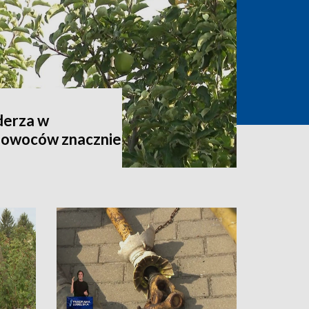
derza w
 owoców znacznie