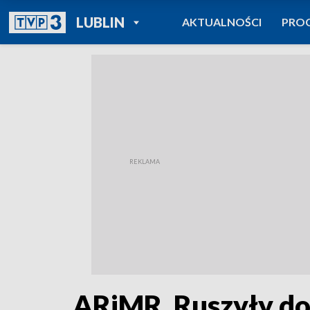
POWRÓT DO
LUBLIN
AKTUALNOŚCI
PRO
TVP REGIONY
ARiMR. Ruszyły do