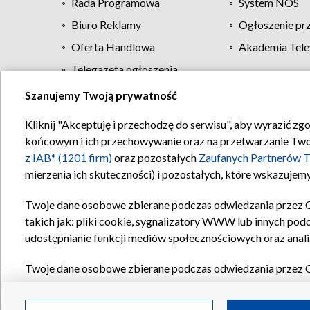
Rada Programowa
System NOS
Biuro Reklamy
Ogłoszenie pr
Oferta Handlowa
Akademia Tele
Telegazeta ogłoszenia
Szanujemy Twoją prywatność
Regulamin TVP
Kliknij "Akceptuję i przechodzę do serwisu", aby wyrazić zg
końcowym i ich przechowywanie oraz na przetwarzanie Twoich
z IAB* (1201 firm)
oraz pozostałych
Zaufanych Partnerów T
mierzenia ich skuteczności) i pozostałych, które wskazujemy
Twoje dane osobowe zbierane podczas odwiedzania przez 
takich jak: pliki cookie, sygnalizatory WWW lub innych pod
udostępnianie funkcji mediów społecznościowych oraz anali
Twoje dane osobowe zbierane podczas odwiedzania przez 
plików cookie, informacje o Twoich wyszukiwaniach w serwi
Partnerów TVP
dla realizacji następujących celów i funkc