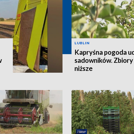
LUBLIN
Kapryśna pogoda u
w
sadowników. Zbiory
niższe