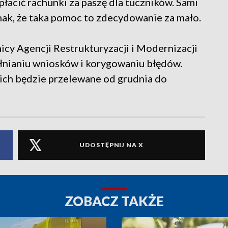
płacić rachunki za paszę dla tuczników. Sami
ak, że taka pomoc to zdecydowanie za mało.
cy Agencji Restrukturyzacji i Modernizacji
łnianiu wniosków i korygowaniu błędów.
ich będzie przelewane od grudnia do
UDOSTĘPNIJ NA X
ZOBACZ TAKŻE