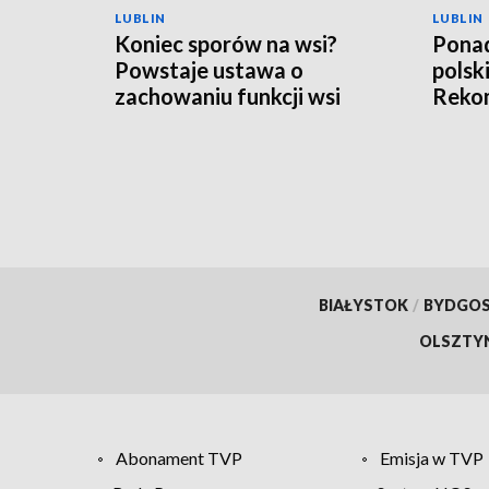
LUBLIN
LUBLIN
Koniec sporów na wsi?
Ponad
Powstaje ustawa o
polsk
zachowaniu funkcji wsi
Rekom
nawo
BIAŁYSTOK
/
BYDGO
OLSZTY
Abonament TVP
Emisja w TVP