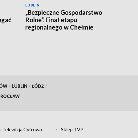
LUBLIN
„Bezpieczne Gospodarstwo
egać
Rolne”. Finał etapu
regionalnego w Chełmie
KÓW
/
LUBLIN
/
ŁÓDŹ
/
ROCŁAW
 Telewizja Cyfrowa
Sklep TVP