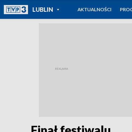
POWRÓT DO
LUBLIN
AKTUALNOŚCI
PRO
TVP REGIONY
Finał festiwalu