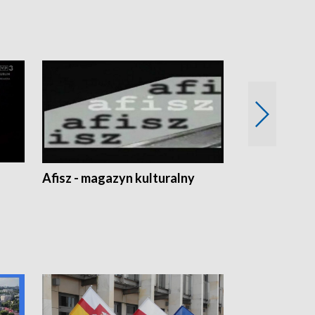
Afisz - magazyn kulturalny
Zobacz, co s