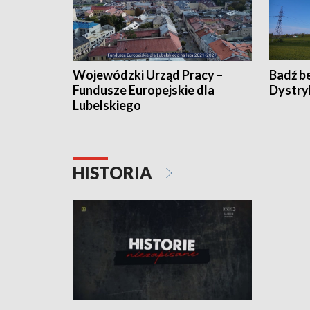
Wojewódzki Urząd Pracy –
Badź b
Fundusze Europejskie dla
Dystry
Lubelskiego
HISTORIA