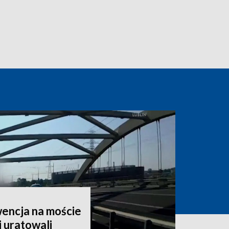
encja na moście
i uratowali