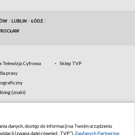
KÓW
/
LUBLIN
/
ŁÓDŹ
/
ROCŁAW
 Telewizja Cyfrowa
Sklep TVP
la prasy
tograficzny
sing (znaki)
klamy
Kontakt
rania danych, dostęp do informacji na Twoim urządzeniu
idacji (zwaną dalej również „TVP”),
Zaufanych Partnerów