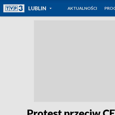
POWRÓT DO
LUBLIN
AKTUALNOŚCI
PRO
TVP REGIONY
Protest przeciw C