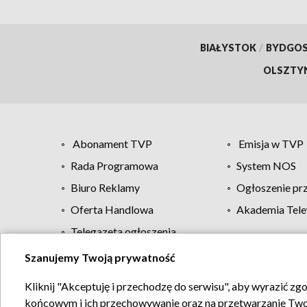
BIAŁYSTOK
/
BYDGO
OLSZTY
Abonament TVP
Emisja w TVP
Rada Programowa
System NOS
Biuro Reklamy
Ogłoszenie pr
Oferta Handlowa
Akademia Tele
Telegazeta ogłoszenia
Szanujemy Twoją prywatność
Regulamin TVP
Kliknij "Akceptuję i przechodzę do serwisu", aby wyrazić zg
końcowym i ich przechowywanie oraz na przetwarzanie Twoich