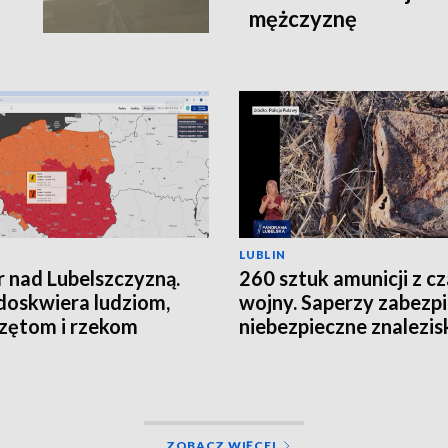
mężczyznę
LUBLIN
 nad Lubelszczyzną.
260 sztuk amunicji z c
doskwiera ludziom,
wojny. Saperzy zabezpi
zętom i rzekom
niebezpieczne znalezis
ZOBACZ WIĘCEJ