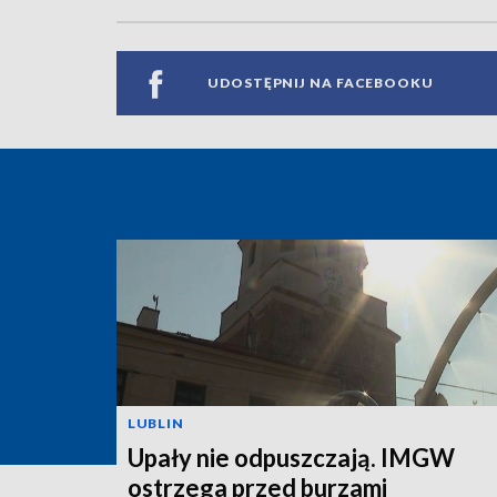
UDOSTĘPNIJ NA FACEBOOKU
LUBLIN
Upały nie odpuszczają. IMGW
ostrzega przed burzami