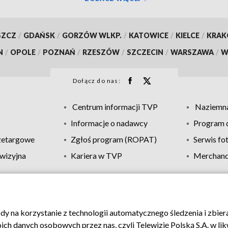
SZCZ
/
GDAŃSK
/
GORZÓW WLKP.
/
KATOWICE
/
KIELCE
/
KRA
N
/
OPOLE
/
POZNAŃ
/
RZESZÓW
/
SZCZECIN
/
WARSZAWA
/
W
Dołącz do nas:
Centrum informacji TVP
Naziemna
Informacje o nadawcy
Program d
zetargowe
Zgłoś program (ROPAT)
Serwis fo
wizyjna
Kariera w TVP
Merchandi
Polityka prywatności
Moje zgody
Pomoc
Biuro re
ody na korzystanie z technologii automatycznego śledzenia i zbie
 danych osobowych przez nas, czyli Telewizję Polską S.A. w likw