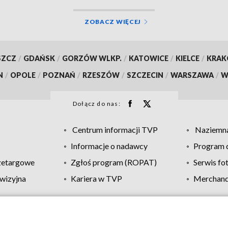
ZOBACZ WIĘCEJ
SZCZ
/
GDAŃSK
/
GORZÓW WLKP.
/
KATOWICE
/
KIELCE
/
KRA
N
/
OPOLE
/
POZNAŃ
/
RZESZÓW
/
SZCZECIN
/
WARSZAWA
/
W
Dołącz do nas:
Centrum informacji TVP
Naziemna
Informacje o nadawcy
Program d
zetargowe
Zgłoś program (ROPAT)
Serwis fo
wizyjna
Kariera w TVP
Merchandi