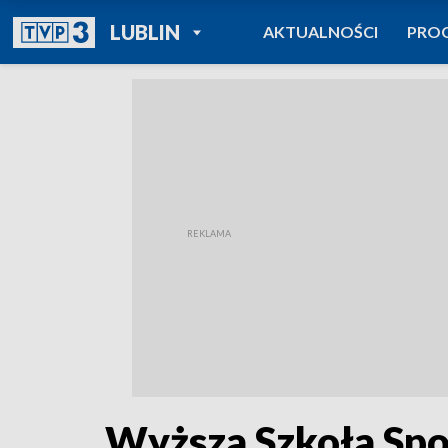
POWRÓT DO
LUBLIN
AKTUALNOŚCI
PRO
TVP REGIONY
Wyższa Szkoła Spo