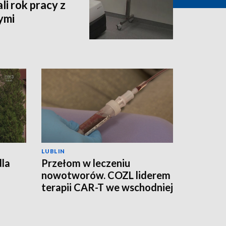
i rok pracy z
ymi
LUBLIN
dla
Przełom w leczeniu
nowotworów. COZL liderem
terapii CAR-T we wschodniej
Polsce