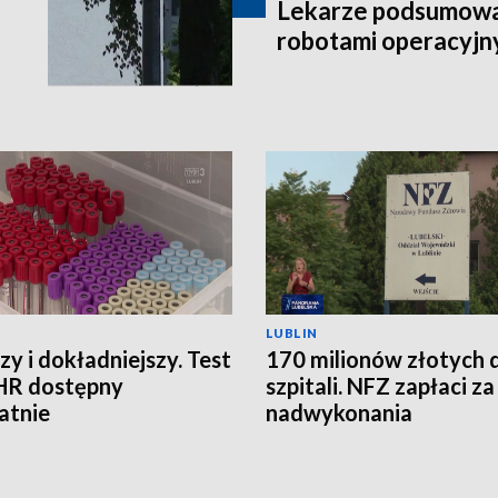
Lekarze podsumowal
robotami operacyjn
LUBLIN
zy i dokładniejszy. Test
170 milionów złotych 
HR dostępny
szpitali. NFZ zapłaci za
atnie
nadwykonania