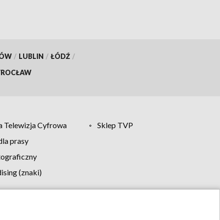
KÓW
/
LUBLIN
/
ŁÓDŹ
/
ROCŁAW
 Telewizja Cyfrowa
Sklep TVP
la prasy
tograficzny
sing (znaki)