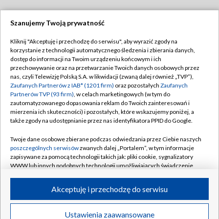
Szanujemy Twoją prywatność
Dołącz do nas:
Kliknij "Akceptuję i przechodzę do serwisu", aby wyrazić zgody na
korzystanie z technologii automatycznego śledzenia i zbierania danych,
TVP
dostęp do informacji na Twoim urządzeniu końcowym i ich
Abonament TVP
przechowywanie oraz na przetwarzanie Twoich danych osobowych przez
Regulamin TVP
nas, czyli Telewizję Polską S.A. w likwidacji (zwaną dalej również „TVP”),
Emisja w TVP
Polityka prywatności
Zaufanych Partnerów z IAB* (1201 firm)
oraz pozostałych
Zaufanych
Partnerów TVP (93 firm)
, w celach marketingowych (w tym do
Centrum informacji TVP
Moje zgody
zautomatyzowanego dopasowania reklam do Twoich zainteresowań i
mierzenia ich skuteczności) i pozostałych, które wskazujemy poniżej, a
Naziemna Telewizja Cyfrowa
Pomoc
także zgody na udostępnianie przez nas identyfikatora PPID do Google.
Sklep TVP
Biuro reklamy
Twoje dane osobowe zbierane podczas odwiedzania przez Ciebie naszych
Rada Programowa
Kontakt
poszczególnych serwisów
zwanych dalej „Portalem”, w tym informacje
zapisywane za pomocą technologii takich jak: pliki cookie, sygnalizatory
System NOS
WWW lub innych podobnych technologii umożliwiających świadczenie
dopasowanych i bezpiecznych usług, personalizację treści oraz reklam,
Informacje o nadawcy
Kanały
udostępnianie funkcji mediów społecznościowych oraz analizowanie
Akceptuję i przechodzę do serwisu
ruchu w Internecie.
Program dla prasy
©2026 Telewizja Polska S.A. w likwidacji
Biuro Reklamy
Twoje dane osobowe zbierane podczas odwiedzania przez Ciebie
Ustawienia zaawansowane