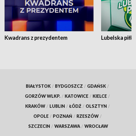
Kwadrans z prezydentem
Lubelska piłk
BIAŁYSTOK
/
BYDGOSZCZ
/
GDAŃSK
/
GORZÓW WLKP.
/
KATOWICE
/
KIELCE
/
KRAKÓW
/
LUBLIN
/
ŁÓDŹ
/
OLSZTYN
/
OPOLE
/
POZNAŃ
/
RZESZÓW
/
SZCZECIN
/
WARSZAWA
/
WROCŁAW