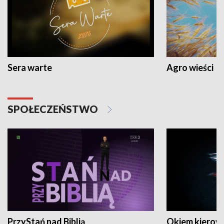
Sera warte
Agro wieści
SPOŁECZEŃSTWO
PrzyStań nad Biblią
Okiem kierow