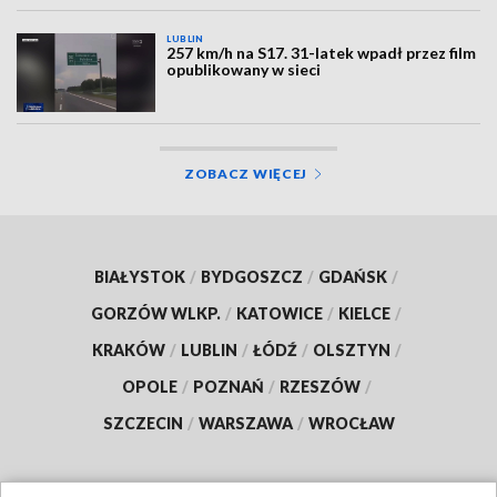
LUBLIN
257 km/h na S17. 31-latek wpadł przez film
opublikowany w sieci
ZOBACZ WIĘCEJ
BIAŁYSTOK
/
BYDGOSZCZ
/
GDAŃSK
/
GORZÓW WLKP.
/
KATOWICE
/
KIELCE
/
KRAKÓW
/
LUBLIN
/
ŁÓDŹ
/
OLSZTYN
/
OPOLE
/
POZNAŃ
/
RZESZÓW
/
SZCZECIN
/
WARSZAWA
/
WROCŁAW