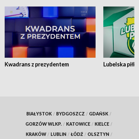
Kwadrans z prezydentem
Lubelska piłk
BIAŁYSTOK
/
BYDGOSZCZ
/
GDAŃSK
/
GORZÓW WLKP.
/
KATOWICE
/
KIELCE
/
KRAKÓW
/
LUBLIN
/
ŁÓDŹ
/
OLSZTYN
/