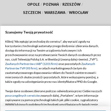
OPOLE
/
POZNAŃ
/
RZESZÓW
/
SZCZECIN
/
WARSZAWA
/
WROCŁAW
Szanujemy Twoją prywatność
Dołącz do nas:
Kliknij "Akceptuję i przechodzę do serwisu", aby wyrazić zgody na
korzystanie z technologii automatycznego śledzenia i zbierania danych,
TVP
dostęp do informacji na Twoim urządzeniu końcowym i ich
Abonament TVP
przechowywanie oraz na przetwarzanie Twoich danych osobowych przez
Regulamin TVP
nas, czyli Telewizję Polską S.A. w likwidacji (zwaną dalej również „TVP”),
Emisja w TVP
Polityka prywatności
Zaufanych Partnerów z IAB* (1201 firm)
oraz pozostałych
Zaufanych
Partnerów TVP (93 firm)
, w celach marketingowych (w tym do
Centrum informacji TVP
Moje zgody
zautomatyzowanego dopasowania reklam do Twoich zainteresowań i
mierzenia ich skuteczności) i pozostałych, które wskazujemy poniżej, a
Naziemna Telewizja Cyfrowa
Pomoc
także zgody na udostępnianie przez nas identyfikatora PPID do Google.
Sklep TVP
Biuro reklamy
Twoje dane osobowe zbierane podczas odwiedzania przez Ciebie naszych
Rada Programowa
Kontakt
poszczególnych serwisów
zwanych dalej „Portalem”, w tym informacje
zapisywane za pomocą technologii takich jak: pliki cookie, sygnalizatory
System NOS
WWW lub innych podobnych technologii umożliwiających świadczenie
dopasowanych i bezpiecznych usług, personalizację treści oraz reklam,
Informacje o nadawcy