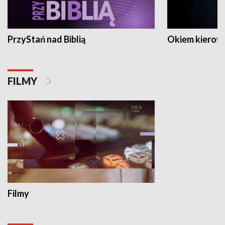
PrzyStań nad Biblią
Okiem kierow
FILMY
Filmy