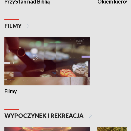
PrzyStań nad Biblią
Okiem kierow
FILMY
Filmy
WYPOCZYNEK I REKREACJA