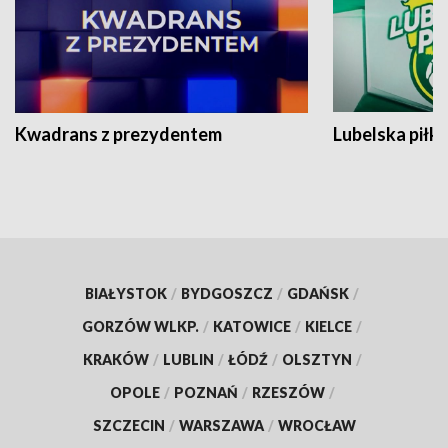
Kwadrans z prezydentem
Lubelska piłk
BIAŁYSTOK
/
BYDGOSZCZ
/
GDAŃSK
/
GORZÓW WLKP.
/
KATOWICE
/
KIELCE
/
KRAKÓW
/
LUBLIN
/
ŁÓDŹ
/
OLSZTYN
/
OPOLE
/
POZNAŃ
/
RZESZÓW
/
SZCZECIN
/
WARSZAWA
/
WROCŁAW