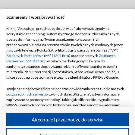
Szanujemy Twoją prywatność
Dołącz do nas:
Kliknij "Akceptuję i przechodzę do serwisu", aby wyrazić zgody na
korzystanie z technologii automatycznego śledzenia i zbierania danych,
TVP
dostęp do informacji na Twoim urządzeniu końcowym i ich
Abonament TVP
przechowywanie oraz na przetwarzanie Twoich danych osobowych przez
Regulamin TVP
nas, czyli Telewizję Polską S.A. w likwidacji (zwaną dalej również „TVP”),
Emisja w TVP
Polityka prywatności
Zaufanych Partnerów z IAB* (1201 firm)
oraz pozostałych
Zaufanych
Partnerów TVP (93 firm)
, w celach marketingowych (w tym do
Centrum informacji TVP
Moje zgody
zautomatyzowanego dopasowania reklam do Twoich zainteresowań i
mierzenia ich skuteczności) i pozostałych, które wskazujemy poniżej, a
Naziemna Telewizja Cyfrowa
Pomoc
także zgody na udostępnianie przez nas identyfikatora PPID do Google.
Sklep TVP
Biuro reklamy
Twoje dane osobowe zbierane podczas odwiedzania przez Ciebie naszych
Rada Programowa
Kontakt
poszczególnych serwisów
zwanych dalej „Portalem”, w tym informacje
zapisywane za pomocą technologii takich jak: pliki cookie, sygnalizatory
System NOS
WWW lub innych podobnych technologii umożliwiających świadczenie
dopasowanych i bezpiecznych usług, personalizację treści oraz reklam,
Informacje o nadawcy
Kanały
udostępnianie funkcji mediów społecznościowych oraz analizowanie
Akceptuję i przechodzę do serwisu
ruchu w Internecie.
Program dla prasy
©2026 Telewizja Polska S.A. w likwidacji
Biuro Reklamy
Twoje dane osobowe zbierane podczas odwiedzania przez Ciebie