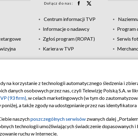
Dołącz do nas:
Centrum informacji TVP
Naziemna
Informacje o nadawcy
Program d
zetargowe
Zgłoś program (ROPAT)
Serwis fo
wizyjna
Kariera w TVP
Merchandi
Polityka prywatności
Moje zgody
Pomoc
Biuro re
ody na korzystanie z technologii automatycznego śledzenia i zbie
 danych osobowych przez nas, czyli Telewizję Polską S.A. w likw
VP (93 firm)
, w celach marketingowych (w tym do zautomatyzow
 poniżej, a także zgody na udostępnianie przez nas identyfikator
Ciebie naszych
poszczególnych serwisów
zwanych dalej „Portalem
obnych technologii umożliwiających świadczenie dopasowanych i be
zowanie ruchu w Internecie.