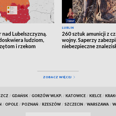
LUBLIN
 nad Lubelszczyzną.
260 sztuk amunicji z c
doskwiera ludziom,
wojny. Saperzy zabezpi
zętom i rzekom
niebezpieczne znalezis
ZOBACZ WIĘCEJ
SZCZ
/
GDAŃSK
/
GORZÓW WLKP.
/
KATOWICE
/
KIELCE
/
KRA
N
/
OPOLE
/
POZNAŃ
/
RZESZÓW
/
SZCZECIN
/
WARSZAWA
/
W