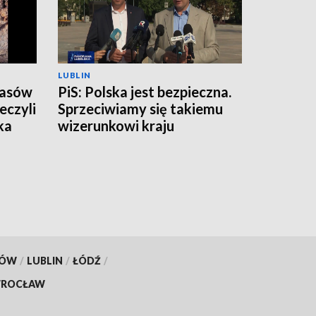
LUBLIN
zasów
PiS: Polska jest bezpieczna.
eczyli
Sprzeciwiamy się takiemu
ka
wizerunkowi kraju
KÓW
/
LUBLIN
/
ŁÓDŹ
/
ROCŁAW