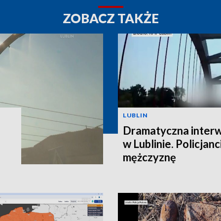
ZOBACZ TAKŻE
LUBLIN
Dramatyczna interw
w Lublinie. Policjanc
mężczyznę