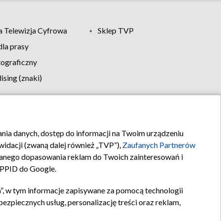
 Telewizja Cyfrowa
Sklep TVP
la prasy
tograficzny
sing (znaki)
klamy
Kontakt
rania danych, dostęp do informacji na Twoim urządzeniu
idacji (zwaną dalej również „TVP”),
Zaufanych Partnerów
anego dopasowania reklam do Twoich zainteresowań i
a PPID do Google.
”, w tym informacje zapisywane za pomocą technologii
zpiecznych usług, personalizację treści oraz reklam,