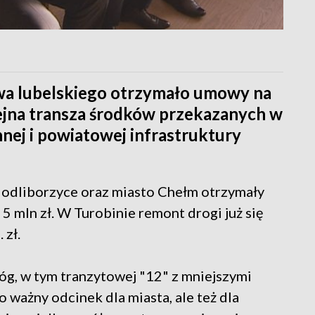
a lubelskiego otrzymało umowy na
ejna transza środków przekazanych w
ej i powiatowej infrastruktury
Modliborzyce oraz miasto Chełm otrzymały
5 mln zł. W Turobinie remont drogi już się
 zł.
g, w tym tranzytowej "12" z mniejszymi
o ważny odcinek dla miasta, ale też dla