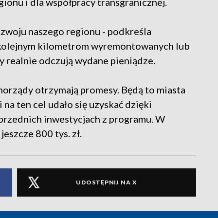
ionu i dla współpracy transgranicznej.
zwoju naszego regionu - podkreśla
i kolejnym kilometrom wyremontowanych lub
realnie odczują wydane pieniądze.
orządy otrzymają promesy. Będą to miasta
na ten cel udało się uzyskać dzięki
rzednich inwestycjach z programu. W
eszcze 800 tys. zł.
UDOSTĘPNIJ NA X