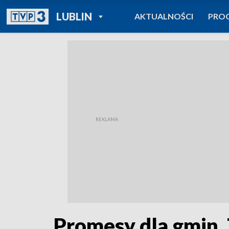
POWRÓT DO
LUBLIN
AKTUALNOŚCI
PRO
TVP REGIONY
Promesy dla gmin.