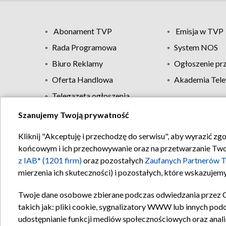
Abonament TVP
Emisja w TVP
Rada Programowa
System NOS
Biuro Reklamy
Ogłoszenie pr
Oferta Handlowa
Akademia Tele
Telegazeta ogłoszenia
Szanujemy Twoją prywatność
Regulamin TVP
Kliknij "Akceptuję i przechodzę do serwisu", aby wyrazić zg
końcowym i ich przechowywanie oraz na przetwarzanie Twoich
z IAB* (1201 firm)
oraz pozostałych
Zaufanych Partnerów T
mierzenia ich skuteczności) i pozostałych, które wskazujemy
Twoje dane osobowe zbierane podczas odwiedzania przez 
takich jak: pliki cookie, sygnalizatory WWW lub innych pod
udostępnianie funkcji mediów społecznościowych oraz anali