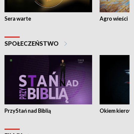
Sera warte
Agro wieści
SPOŁECZEŃSTWO
PrzyStań nad Biblią
Okiem kierow