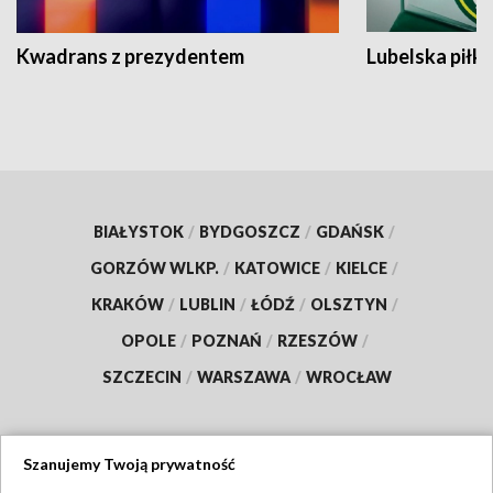
Kwadrans z prezydentem
Lubelska piłk
BIAŁYSTOK
/
BYDGOSZCZ
/
GDAŃSK
/
GORZÓW WLKP.
/
KATOWICE
/
KIELCE
/
KRAKÓW
/
LUBLIN
/
ŁÓDŹ
/
OLSZTYN
/
OPOLE
/
POZNAŃ
/
RZESZÓW
/
SZCZECIN
/
WARSZAWA
/
WROCŁAW
Szanujemy Twoją prywatność
Dołącz do nas: