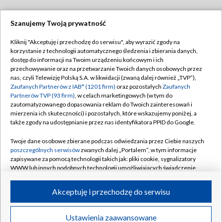
Szanujemy Twoją prywatność
Dołącz do nas:
Kliknij "Akceptuję i przechodzę do serwisu", aby wyrazić zgody na
korzystanie z technologii automatycznego śledzenia i zbierania danych,
TVP
dostęp do informacji na Twoim urządzeniu końcowym i ich
Abonament TVP
przechowywanie oraz na przetwarzanie Twoich danych osobowych przez
Regulamin TVP
nas, czyli Telewizję Polską S.A. w likwidacji (zwaną dalej również „TVP”),
Emisja w TVP
Polityka prywatności
Zaufanych Partnerów z IAB* (1201 firm)
oraz pozostałych
Zaufanych
Partnerów TVP (93 firm)
, w celach marketingowych (w tym do
Centrum informacji TVP
Moje zgody
zautomatyzowanego dopasowania reklam do Twoich zainteresowań i
mierzenia ich skuteczności) i pozostałych, które wskazujemy poniżej, a
Naziemna Telewizja Cyfrowa
Pomoc
także zgody na udostępnianie przez nas identyfikatora PPID do Google.
Sklep TVP
Biuro reklamy
Twoje dane osobowe zbierane podczas odwiedzania przez Ciebie naszych
Rada Programowa
Kontakt
poszczególnych serwisów
zwanych dalej „Portalem”, w tym informacje
zapisywane za pomocą technologii takich jak: pliki cookie, sygnalizatory
System NOS
WWW lub innych podobnych technologii umożliwiających świadczenie
dopasowanych i bezpiecznych usług, personalizację treści oraz reklam,
Informacje o nadawcy
Kanały
udostępnianie funkcji mediów społecznościowych oraz analizowanie
Akceptuję i przechodzę do serwisu
ruchu w Internecie.
Program dla prasy
©2026 Telewizja Polska S.A. w likwidacji
Biuro Reklamy
Twoje dane osobowe zbierane podczas odwiedzania przez Ciebie
Ustawienia zaawansowane