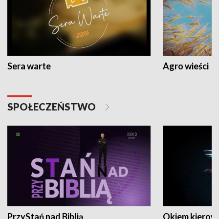
Sera warte
Agro wieści
SPOŁECZEŃSTWO
PrzyStań nad Biblią
Okiem kierow