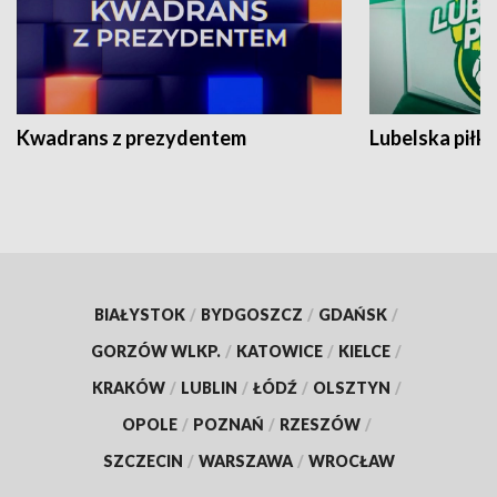
Kwadrans z prezydentem
Lubelska piłk
BIAŁYSTOK
/
BYDGOSZCZ
/
GDAŃSK
/
GORZÓW WLKP.
/
KATOWICE
/
KIELCE
/
KRAKÓW
/
LUBLIN
/
ŁÓDŹ
/
OLSZTYN
/
OPOLE
/
POZNAŃ
/
RZESZÓW
/
SZCZECIN
/
WARSZAWA
/
WROCŁAW