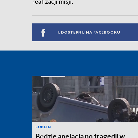
realizacji misji.
UDOSTĘPNIJ NA FACEBOOKU
LUBLIN
Będzie apelacja po tragedii w