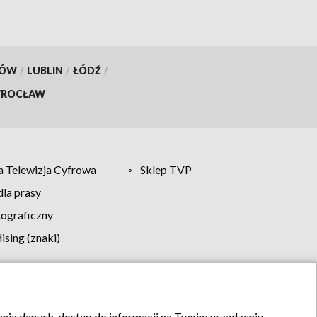
KÓW
/
LUBLIN
/
ŁÓDŹ
/
ROCŁAW
 Telewizja Cyfrowa
Sklep TVP
la prasy
tograficzny
sing (znaki)
klamy
Kontakt
rania danych, dostęp do informacji na Twoim urządzeniu