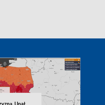
zyzną. Upał