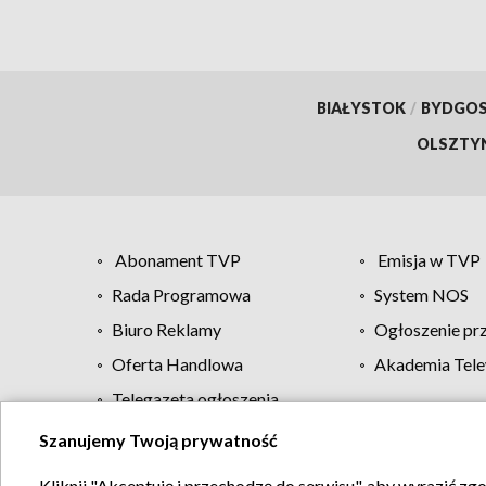
BIAŁYSTOK
/
BYDGO
OLSZTY
Abonament TVP
Emisja w TVP
Rada Programowa
System NOS
Biuro Reklamy
Ogłoszenie pr
Oferta Handlowa
Akademia Tele
Telegazeta ogłoszenia
Szanujemy Twoją prywatność
Regulamin TVP
Kliknij "Akceptuję i przechodzę do serwisu", aby wyrazić zg