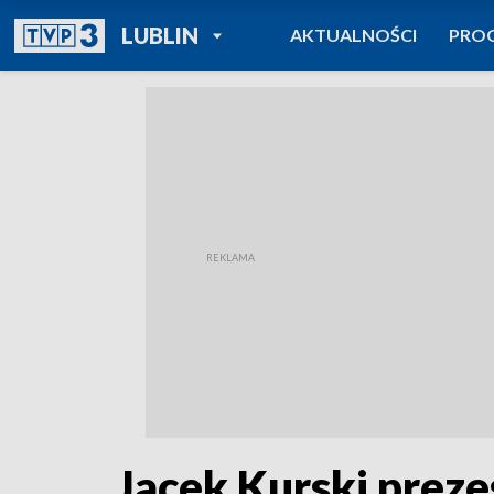
POWRÓT DO
LUBLIN
AKTUALNOŚCI
PRO
TVP REGIONY
Jacek Kurski prez