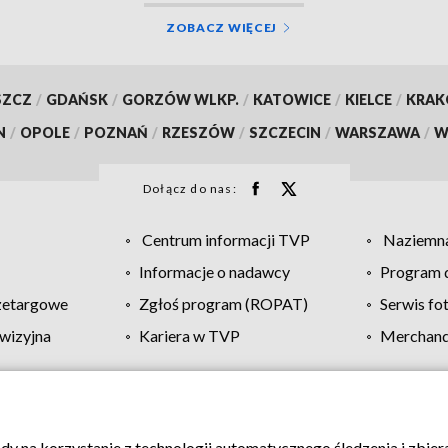
ZOBACZ WIĘCEJ
SZCZ
/
GDAŃSK
/
GORZÓW WLKP.
/
KATOWICE
/
KIELCE
/
KRA
N
/
OPOLE
/
POZNAŃ
/
RZESZÓW
/
SZCZECIN
/
WARSZAWA
/
W
Dołącz do nas:
Centrum informacji TVP
Naziemna
Informacje o nadawcy
Program d
zetargowe
Zgłoś program (ROPAT)
Serwis fo
wizyjna
Kariera w TVP
Merchandi
Polityka prywatności
Moje zgody
Pomoc
Biuro re
ody na korzystanie z technologii automatycznego śledzenia i zbie