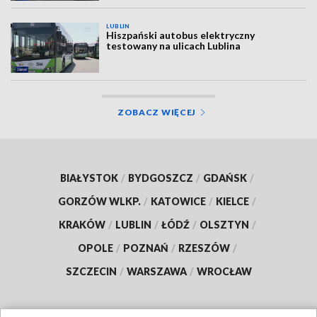
LUBLIN
Hiszpański autobus elektryczny
testowany na ulicach Lublina
ZOBACZ WIĘCEJ
BIAŁYSTOK
/
BYDGOSZCZ
/
GDAŃSK
/
GORZÓW WLKP.
/
KATOWICE
/
KIELCE
/
KRAKÓW
/
LUBLIN
/
ŁÓDŹ
/
OLSZTYN
/
OPOLE
/
POZNAŃ
/
RZESZÓW
/
SZCZECIN
/
WARSZAWA
/
WROCŁAW