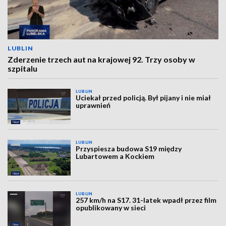
LUBLIN
Zderzenie trzech aut na krajowej 92. Trzy osoby w
szpitalu
LUBLIN
Uciekał przed policją. Był pijany i nie miał
uprawnień
LUBLIN
Przyspiesza budowa S19 między
Lubartowem a Kockiem
LUBLIN
257 km/h na S17. 31-latek wpadł przez film
opublikowany w sieci