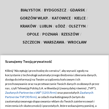
BIAŁYSTOK
/
BYDGOSZCZ
/
GDAŃSK
/
GORZÓW WLKP.
/
KATOWICE
/
KIELCE
/
KRAKÓW
/
LUBLIN
/
ŁÓDŹ
/
OLSZTYN
/
OPOLE
/
POZNAŃ
/
RZESZÓW
/
SZCZECIN
/
WARSZAWA
/
WROCŁAW
Szanujemy Twoją prywatność
Dołącz do nas:
Kliknij "Akceptuję i przechodzę do serwisu", aby wyrazić zgody na
korzystanie z technologii automatycznego śledzenia i zbierania danych,
TVP
dostęp do informacji na Twoim urządzeniu końcowym i ich
Abonament TVP
przechowywanie oraz na przetwarzanie Twoich danych osobowych przez
Regulamin TVP
nas, czyli Telewizję Polską S.A. w likwidacji (zwaną dalej również „TVP”),
Emisja w TVP
Polityka prywatności
Zaufanych Partnerów z IAB* (1201 firm)
oraz pozostałych
Zaufanych
Partnerów TVP (93 firm)
, w celach marketingowych (w tym do
Centrum informacji TVP
Moje zgody
zautomatyzowanego dopasowania reklam do Twoich zainteresowań i
mierzenia ich skuteczności) i pozostałych, które wskazujemy poniżej, a
Naziemna Telewizja Cyfrowa
Pomoc