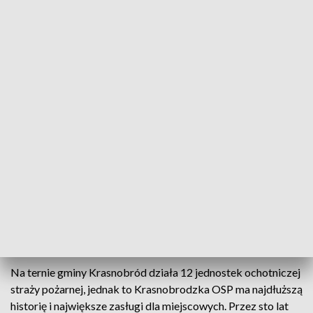
Strażacy świętowali stulecie OSP
Od stu lat przed żywiołem ognia i wody bronią
Krasnobród i okoliczne miejscowości. Ochotnicza
Straż Pożarna w Krasnobrodzie istnieje od 1916
roku i nie zamierza spocząć na laurach. Z okazji
wyjątkowego jubileuszu, strażacy odbierali
zasłużone gratulacje i odznaczenia.
Na ternie gminy Krasnobród działa 12 jednostek ochotniczej
straży pożarnej, jednak to Krasnobrodzka OSP ma najdłuższą
historię i największe zasługi dla miejscowych. Przez sto lat