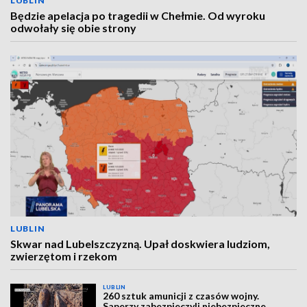
LUBLIN
Będzie apelacja po tragedii w Chełmie. Od wyroku
odwołały się obie strony
LUBLIN
Skwar nad Lubelszczyzną. Upał doskwiera ludziom,
zwierzętom i rzekom
LUBLIN
260 sztuk amunicji z czasów wojny.
Saperzy zabezpieczyli niebezpieczne